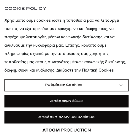
atticaofficial
|
atticabeauty
COOKIE POLICY
atticadps
Χρησιμοποιούμε cookies ώστε η τοποθεσία μας να λειτουργεί
σωστά, να εξατομικεύουμε περιεχόμενο και διαφημίσεις, να
atticadps
παρέχουμε λειτουργίες μέσων κοινωνικής δικτύωσης και να
αναλύουμε την κυκλοφορία μας. Επίσης, κοινοποιούμε
πληροφορίες σχετικά με την από μέρους σας χρήση της
τοποθεσίας μας στους συνεργάτες μέσων κοινωνικής δικτύωσης,
διαφημίσεων και ανάλυσης. Διαβάστε την Πολιτική Cookies
Ρυθμίσεις Cookies
Απόρριψη όλων
Αποδοχή όλων και κλείσιμο
|
|
|
Όροι Χρήσης
Πολιτική Cookies
Κώδικας Δεοντολογίας
Προστασία Προσωπικών Δεδομένων