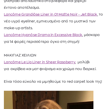
γλιστράει απολαυστικά στα βλέφαρα και χαρίζει
έντονο αποτέλεσμα.
Lancôme Grandiôse Liner in 01 Matte Noir - Jet Black
, τ
ο
νέο υγρό eyeliner, εμπνευσμένο από το μυστικό των
make-up artists.
Lancôme Hypnôse Drama in Excessive Black
, μάσκαρα
γι
α 14 φορές περισσότερο όγκο στη στιγμή!
ΜΑΚΙΓΙΑΖ ΧΕΙΛΙΩΝ
Lancôme Le Lip Liner in Sheer Raspberry
, μολύβι
για
ακρίβεια και ματ φινίρισμα και χρώμα που διαρκεί.
Είναι τόσο εύκολο να μιμηθούμε το red carpet look της!