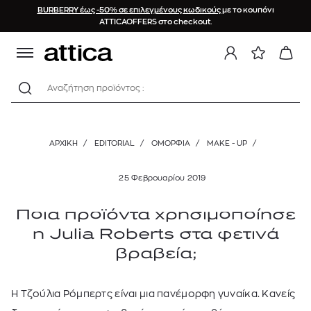
BURBERRY έως -50% σε επιλεγμένους κωδικούς
με το κουπόνι
ATTICAOFFERS στο checkout.
Αναζήτηση προϊόντος :
ΑΡΧΙΚΉ
/
EDITORIAL
/
ΟΜΟΡΦΙΑ
/
MAKE - UP
/
25 Φεβρουαρίου 2019
Ποια προϊόντα χρησιμοποίησε
η Julia Roberts στα φετινά
βραβεία;
Η Τζούλια Ρόμπερτς είναι μια πανέμορφη γυναίκα. Κανείς