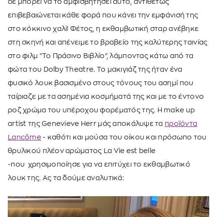
δε μπορεί να το αμφισβητήσει αυτό, αντιθέτως
επιβεβαιώνεται κάθε φορά που κάνει την εμφάνισή της
στο κόκκινο χαλί! Φέτος, η εκθαμβωτική σταρ ανέβηκε
στη σκηνή και απένειμε το βραβείο της καλύτερης ταινίας
στο φιλμ "Το Πράσινο Βιβλίο", λάμποντας κάτω από τα
φώτα του Dolby Theatre. Το μακιγιάζ της ήταν ένα
φυσικό λουκ βασισμένο στους τόνους του ασημί που
ταίριαζε με τα ασημένια κοσμήματά της και με το έντονο
ροζ χρώμα του υπέροχου φορέματός της. Η make up
artist της
Genevieve Herr μάς αποκάλυψε τα
προϊόντα
Lancôme
- καθότι και μούσα του οίκου και πρόσωπο του
θρυλικού πλέον αρώματος La Vie est belle
-που
χρησιμοποίησε για να επιτύχει το εκθαμβωτικό
λουκ της. Ας τα δούμε αναλυτικά: