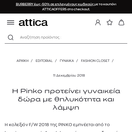
BURBERRY έως -50% σε επιλεγμένους κωδικούς
με το κουπόνι
ATTICAOFFERS στο checkout.
Αναζήτηση προϊόντος :
ΑΡΧΙΚΉ
/
EDITORIAL
/
ΓΥΝΑΙΚΑ
/
FASHION CLOSET
/
11 Δεκεμβρίου 2018
Η Pinko προτείνει γυναικεία
δώρα με θηλυκότητα και
λάμψη
Η κολεξιόν F/W 2018 της PINKO εμπνέεται από το