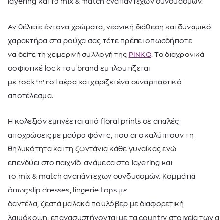
layering και το mix & match αναπάντεχων συνδυασμών.
Αν θέλετε έντονα χρώματα, νεανική διάθεση και δυναμικό
χαρακτήρα στα ρούχα σας τότε πρέπει οπωσδήποτε
να δείτε τη χειμερινή συλλογή της
PINKO
.
Το διαχρονικά
σοφιστικέ
look
του brand εμπλουτίζεται
με
rock
‘
n
’
roll
αέρα και χαρίζει ένα συναρπαστικό
αποτέλεσμα.
Η κολεξιόν
εμπνέεται από
floral
prints
σε απαλές
αποχρώσεις με μαύρο φόντο, που αποκαλύπτουν τη
θηλυκότητα και τη ζωντάνια κάθε γυναίκας ενώ
επενδύει
στο παιχνίδι ανάμεσα στο
layering
και
το
mix
&
match
αναπάντεχων συνδυασμών. Κομμάτια
όπως slip dresses, lingerie tops με
δαντέλα, ζεστά μαλακά πουλόβερ με διαφορετική
λαιμόκοψη, επανασυστήνονται με τα country στοιχεία των 