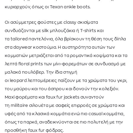
κυριαρχούν, όπως οι Texan ankle boots.
Οι ασύμμετρες φούστες με classy σκισίματα
συνδυάζονται με silk μπλουζάκια ή T-shirts και
τα tailored παντελόνια, όλα βρίσκουν τη θέση τους δίπλα
στα daywear κοστούμια. Η αυστηρότητα αυτών των
κομματιών μετριάζεται από τα ρομαντικά κοψίματα και τα
λεπτά floral prints των μίνι-φορεμάτων σε συνδυασμό με
μαλακά πουλόβερ. Την ίδια στιγμή
οι leopard λεπτομέρειες παίζουν με τα χρώματα του γκρι,
του μαύρου και του άσπρου και δονούν την κολεξιόν.
Maxi φορέματα και faux fur jackets συναντούν
τη militaire σιλουέτα με σαφείς επιρροές σε χρώματα και
υφές από τα κλασικά κομμάτια ενώ πιο casual κομμάτια,
όπως τα παρκά, αναδεικνύονται σε πιο πολυτελή με την
προσθήκη faux fur φόδρας.