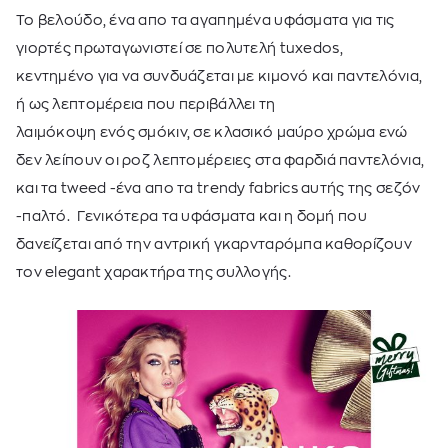
Το βελούδο, ένα απο τα αγαπημένα υφάσματα για τις
γιορτές πρωταγωνιστεί
σε πολυτελή
tuxedos
,
κεντημένο
για να συνδυάζεται με κιμονό και παντελόνια
,
ή ως λεπτομέρεια που περιβάλλει
τη
λαιμόκοψη
ενός
σμόκιν, σε κλασικό μαύρο χρώμα ενώ
δεν λείπουν οι
ροζ
λεπτομέρειες
στα φαρδιά παντελόνια,
και τα
tweed
-ένα απο τα trendy fabrics αυτής της σεζόν
-παλτό. Γενικότερα τα υφάσματα και η δομή που
δανείζεται από την αντρική γκαρνταρόμπα καθορίζουν
τον elegant χαρακτήρα της συλλογής.