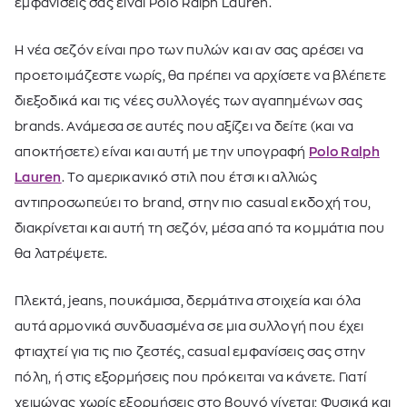
εμφανίσεις σας είναι Polo Ralph Lauren.
Η νέα σεζόν είναι προ των πυλών και αν σας αρέσει να
προετοιμάζεστε νωρίς, θα πρέπει να αρχίσετε να βλέπετε
διεξοδικά και τις νέες συλλογές των αγαπημένων σας
brands. Ανάμεσα σε αυτές που αξίζει να δείτε (και να
αποκτήσετε) είναι και αυτή με την υπογραφή
Polo Ralph
Lauren
. Το αμερικανικό στιλ που έτσι κι αλλιώς
αντιπροσωπεύει το brand, στην πιο casual εκδοχή του,
διακρίνεται και αυτή τη σεζόν, μέσα από τα κομμάτια που
θα λατρέψετε.
Πλεκτά, jeans, πουκάμισα, δερμάτινα στοιχεία και όλα
αυτά αρμονικά συνδυασμένα σε μια συλλογή που έχει
φτιαχτεί για τις πιο ζεστές, casual εμφανίσεις σας στην
πόλη, ή στις εξορμήσεις που πρόκειται να κάνετε. Γιατί
χειμώνας χωρίς εξορμήσεις στο βουνό γίνεται; Φυσικά και