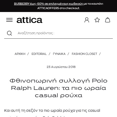
BURBERRY έως -50% σε επιλεγμένους κωδικούς
με το κουπόνι
ATTICAOFFERS στο checkout.
Αναζήτηση προϊόντος :
ΑΡΧΙΚΉ
/
EDITORIAL
/
ΓΥΝΑΙΚΑ
/
FASHION CLOSET
/
23 Αυγούστου 2018
Φθινοπωρινή συλλογή Polo
Ralph Lauren: τα πιο ωραία
casual ρούχα
Και αυτή τη σεζόν τα πιο ωραία ρούχα για τις casual