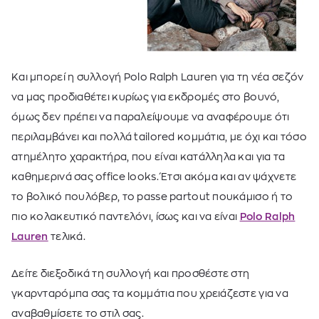
Και μπορεί η συλλογή Polo Ralph Lauren για τη νέα σεζόν
να μας προδιαθέτει κυρίως για εκδρομές στο βουνό,
όμως δεν πρέπει να παραλείψουμε να αναφέρουμε ότι
περιλαμβάνει και πολλά tailored κομμάτια, με όχι και τόσο
ατημέλητο χαρακτήρα, που είναι κατάλληλα και για τα
καθημερινά σας office looks. Έτσι ακόμα και αν ψάχνετε
το βολικό πουλόβερ, το passe partout πουκάμισο ή το
πιο κολακευτικό παντελόνι, ίσως και να είναι
Polo Ralph
Lauren
τελικά.
Δείτε διεξοδικά τη συλλογή και προσθέστε στη
γκαρνταρόμπα σας τα κομμάτια που χρειάζεστε για να
αναβαθμίσετε το στιλ σας.