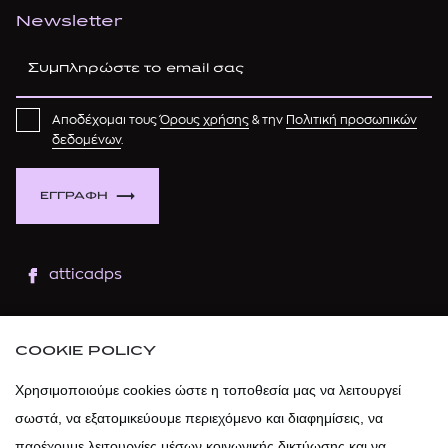
Newsletter
Αποδέχομαι τους
Όρους χρήσης
& την
Πολιτική προσωπικών
δεδομένων
.
ΕΓΓΡΑΦΗ
atticadps
atticaofficial
|
atticabeauty
COOKIE POLICY
atticadps
Χρησιμοποιούμε cookies ώστε η τοποθεσία μας να λειτουργεί
σωστά, να εξατομικεύουμε περιεχόμενο και διαφημίσεις, να
atticadps
παρέχουμε λειτουργίες μέσων κοινωνικής δικτύωσης και να