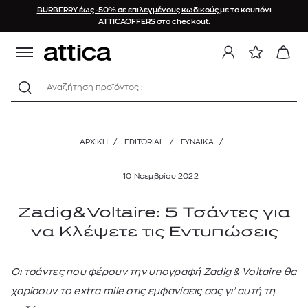
BURBERRY έως -50% σε επιλεγμένους κωδικούς
με το κουπόνι
ATTICAOFFERS στο checkout.
Αναζήτηση προϊόντος :
ΑΡΧΙΚΉ
/
EDITORIAL
/
ΓΥΝΑΙΚΑ
/
10 Νοεμβρίου 2022
Zadig&Voltaire: 5 Τσάντες για
να Κλέψετε τις Εντυπώσεις
Οι τσάντες που φέρουν την υπογραφή Zadig & Voltaire θα
χαρίσουν το extra mile στις εμφανίσεις σας γι’ αυτή τη