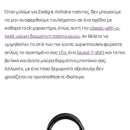
Όταν μιλάμε για Zadig & Voltaire τσάντες, δεν μπορούμε
να μην αναφερθούμε τουλάχιστον σε ένα σχέδιο με
καθαρά rock χαρακτήρα, όπως αυτή την
classic-with-a-
twist μαύρη δερμάτινη τσάντα ώμου
. Αν θέλετε να
«μιμηθείτε» το στιλ των πιο iconic supermodels φορέστε
απλώς το αγαπημένο σας
τζιν
, ένα
λευκό T-shirt
και τα πιο
βολικά και άνετα μαύρα δερμάτινα μποτάκια σας.
Άλλωστε, με ένα τόσο ξεχωριστό αξεσουάρ δεν
χρειάζεται να προσπαθήσετε ιδιαίτερα.