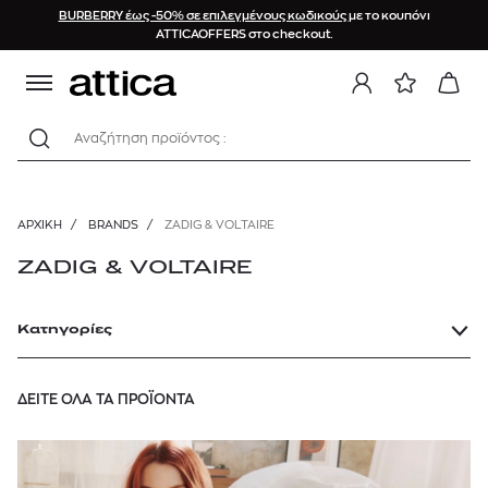
BURBERRY έως -50% σε επιλεγμένους κωδικούς
με το κουπόνι
ATTICAOFFERS στο checkout.
Αναζήτηση προϊόντος :
ΑΡΧΙΚΉ
/
BRANDS
/
ZADIG & VOLTAIRE
ZADIG & VOLTAIRE
Κατηγορίες
ΔΕΙΤΕ ΟΛΑ ΤΑ ΠΡΟΪΟΝΤΑ