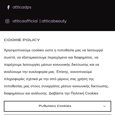
atticadps
atticaofficial
|
atticabeauty
atticadps
COOKIE POLICY
atticadps
Χρησιμοποιούμε cookies ώστε η τοποθεσία μας να λειτουργεί
σωστά, να εξατομικεύουμε περιεχόμενο και διαφημίσεις, να
παρέχουμε λειτουργίες μέσων κοινωνικής δικτύωσης και να
αναλύουμε την κυκλοφορία μας. Επίσης, κοινοποιούμε
πληροφορίες σχετικά με την από μέρους σας χρήση της
τοποθεσίας μας στους συνεργάτες μέσων κοινωνικής δικτύωσης,
διαφημίσεων και ανάλυσης. Διαβάστε την Πολιτική Cookies
Ρυθμίσεις Cookies