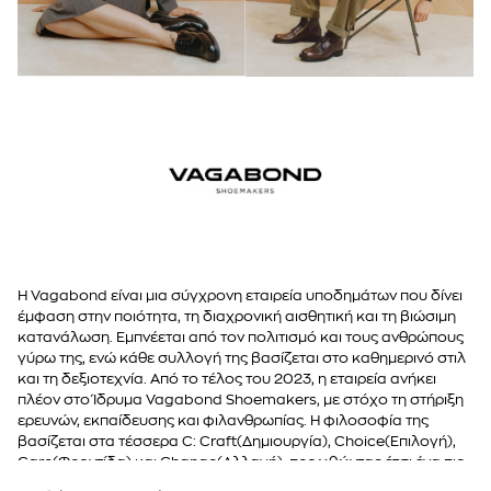
45
Η Vagabond είναι μια σύγχρονη εταιρεία υποδημάτων που δίνει
έμφαση στην ποιότητα, τη διαχρονική αισθητική και τη βιώσιμη
κατανάλωση. Εμπνέεται από τον πολιτισμό και τους ανθρώπους
γύρω της, ενώ κάθε συλλογή της βασίζεται στο καθημερινό στιλ
και τη δεξιοτεχνία. Από το τέλος του 2023, η εταιρεία ανήκει
πλέον στο Ίδρυμα Vagabond Shoemakers, με στόχο τη στήριξη
ερευνών, εκπαίδευσης και φιλανθρωπίας. Η φιλοσοφία της
βασίζεται στα τέσσερα C: Craft(Δημιουργία), Choice(Επιλογή),
Care(Φροντίδα) και Change(Αλλαγή), προωθώντας έτσι ένα πιο
υπεύθυνο και βιώσιμο μέλλον στη μόδα.