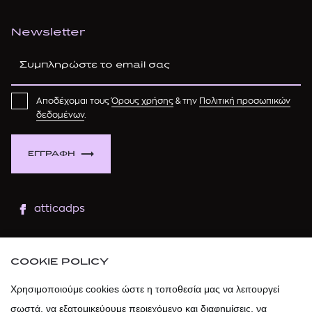
Newsletter
Αποδέχομαι τους
Όρους χρήσης
& την
Πολιτική προσωπικών
δεδομένων
.
ΕΓΓΡΑΦΗ
atticadps
atticaofficial
|
atticabeauty
COOKIE POLICY
atticadps
Χρησιμοποιούμε cookies ώστε η τοποθεσία μας να λειτουργεί
σωστά, να εξατομικεύουμε περιεχόμενο και διαφημίσεις, να