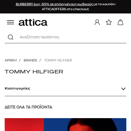
BURBERRY έως -50% σε επιλεγμένους κωδικούς
με το κουπόνι
ATTICAOFFERS στο checkout.
Αναζήτηση προϊόντος :
ΑΡΧΙΚΉ
/
BRANDS
/
TOMMY HILFIGER
TOMMY HILFIGER
Κατηγορίες
ΔΕΙΤΕ ΟΛΑ ΤΑ ΠΡΟΪΟΝΤΑ