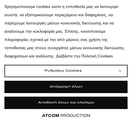
atticadps
Χρησιμοποιούμε cookies ώστε η τοποθεσία μας να λειτουργεί
σωστά, να εξατομικεύουμε περιεχόμενο και διαφημίσεις, να
atticadps
παρέχουμε λειτουργίες μέσων κοινωνικής δικτύωσης και να
αναλύουμε την κυκλοφορία μας. Επίσης, κοινοποιούμε
πληροφορίες σχετικά με την από μέρους σας χρήση της
τοποθεσίας μας στους συνεργάτες μέσων κοινωνικής δικτύωσης,
διαφημίσεων και ανάλυσης. Διαβάστε την Πολιτική Cookies
Ρυθμίσεις Cookies
Απόρριψη όλων
Αποδοχή όλων και κλείσιμο
|
|
|
Όροι Χρήσης
Πολιτική Cookies
Κώδικας Δεοντολογίας
Προστασία Προσωπικών Δεδομένων
©2026 attica