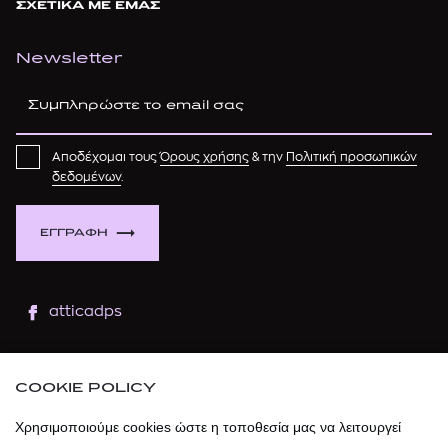
ΣΧΕΤΙΚΑ ΜΕ ΕΜΑΣ
Newsletter
Αποδέχομαι τους
Όρους χρήσης
& την
Πολιτική προσωπικών
δεδομένων
.
ΕΓΓΡΑΦΗ
atticadps
atticaofficial
|
atticabeauty
COOKIE POLICY
atticadps
Χρησιμοποιούμε cookies ώστε η τοποθεσία μας να λειτουργεί