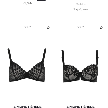
XS, S/M
XS, M, L
2 Χρώματα
SS26
SS26
SIMONE PÉRÈLE
SIMONE PÉRÈLE