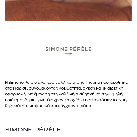
70D
70E
70F
75B
75C
75E
75F
Η Simone Pérèle είναι ένα γαλλικό brand lingerie που ιδρύθηκε
στο Παρίσι , συνδυάζοντας κομψότητα, άνεση και εξαιρετική
75G
εφαρμογή. Με έμφαση στη γαλλική αισθητική και την υψηλή
ποιότητα, δημιουργεί διαχρονικά σχέδια που αναδεικνύουν τη
80B
θηλυκότητα με φυσικό και σύγχρονο τρόπο.
80C
80D
SIMONE PÉRÈLE