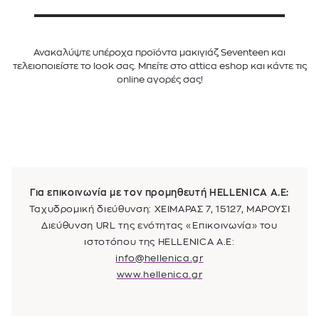
Ανακαλύψτε υπέροχα προϊόντα μακιγιάζ Seventeen και
τελειοποιείστε το look σας. Μπείτε στο attica eshop και κάντε τις
online αγορές σας!
Για επικοινωνία με τον προμηθευτή
HELLENICA Α.Ε
:
Ταχυδρομική διεύθυνση: Χ
ΕΙΜΑΡΑΣ 7, 15127, ΜΑΡΟΥΣΙ
Διεύθυνση URL της ενότητας «Επικοινωνία» του
ιστοτόπου της
HELLENICA Α.Ε
:
info@hellenica.gr
www.hellenica.gr