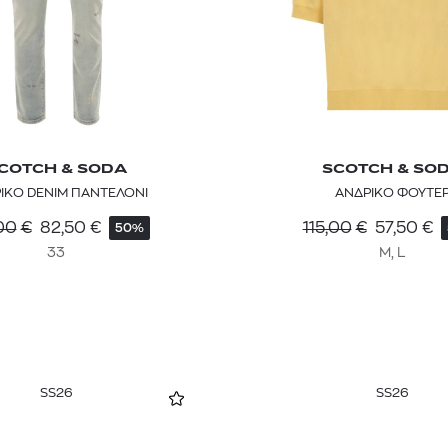
COTCH & SODA
SCOTCH & SO
ΙΚΟ DENIM ΠΑΝΤΕΛΟΝΙ
ΑΝΔΡΙΚΟ ΦΟΥΤΕ
00
€
82,50
€
115,00
€
57,50
€
50%
33
M, L
SS26
SS26