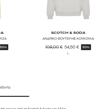
DA
SCOTCH & SODA
ΟΥΖΑ
ΑΝΔΡΙΚΟ ΦΟΥΤΕΡ ΜΕ ΚΟΥΚΟΥΛΑ
109,00
€
54,50
€
50%
50%
L
ϊόντα
. Mε ρούχα από τη Scotch & Soda και άλλα