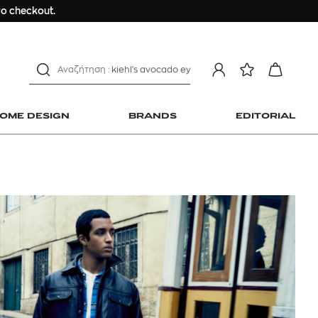
Longchamp Le Pliage
ο checkout.
αντηλιακό προσώπου
estee lauder double wear
kiehl's avocado eye
mcm
sandro
OME DESIGN
BRANDS
EDITORIAL
γυναικεία αρώματα
μαγιό
ανδρικο t-shirt
Dior sauvage
Longchamp Le Pliage
 Home Design
αντηλιακό προσώπου
estee lauder double wear
kiehl's avocado eye
mcm
sandro