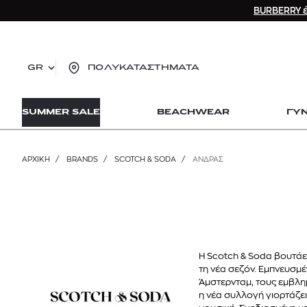
BURBERRY έ
GR
ΠΟΛΥΚΑΤΑΣΤΗΜΑΤΑ
TO
SUMMER SALE
BEACHWEAR
ΓΥ
lo
Zad
lon
ΑΡΧΙΚΉ
/
BRANDS
/
SCOTCH & SODA
/
ΑΝΔΡΑΣ
Ysl
Dio
Η Scotch & Soda βουτάει
τη νέα σεζόν. Εμπνευσμ
Άμστερνταμ, τους εμβλη
η νέα συλλογή γιορτάζει