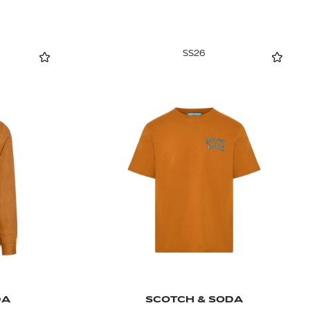
SS26
DA
SCOTCH & SODA