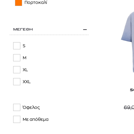
Πορτοκαλί
ΜΕΓΕΘΗ
S
M
XL
XXL
S
69,
Όφελος
Με απόθεμα