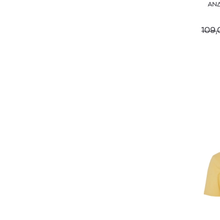
ΑΝ
109,