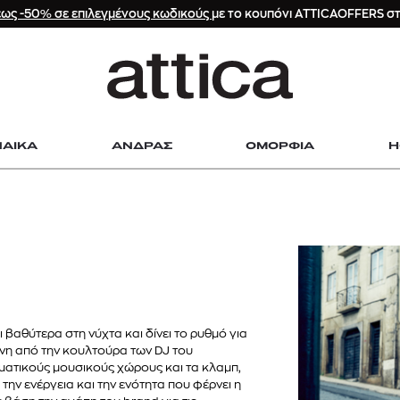
ως -50% σε επιλεγμένους κωδικούς
με το κουπόνι ATTICAOFFERS στ
P ΑΝΑΖΗΤΗΣΕΙΣ
ΝΑΙΚΑ
ΑΝΔΡΑΣ
ΟΜΟΡΦΙΑ
H
ngchmap τσαντες
Επαγγελματική Φροντίδα Μαλλιών
ig & voltaire τσαντες
gchmap τσαντες le pliage
r
New Entry |
 βαθύτερα στη νύχτα και δίνει το ρυθμό για
ένη από την κουλτούρα των DJ του
ματικούς μουσικούς χώρους και τα κλαμπ,
SUMMER ESSENTIALS
 την ενέργεια και την ενότητα που φέρνει η