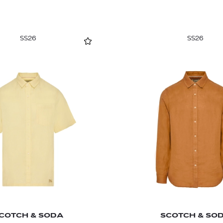
SS26
SS26
COTCH & SODA
SCOTCH & SO