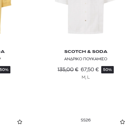
DA
SCOTCH & SODA
Ρ
ΑΝΔΡΙΚΟ ΠΟΥΚΑΜΙΣΟ
135,00
€
67,50
€
50%
50%
M, L
SS26