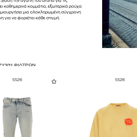
 βάση την αγάπη του brand για τις
ει καθημερινά κομμάτια, εξωτερικά ρούχα
 δημιουργήσει μια ολοκληρωμένη σύγχρονη
 για να φοριέται κάθε στιγμή.
ΡΥΨΗ ΦΙΛΤΡΩΝ
SS26
SS26
TOM FORD
MIU MIU
MC2 SAINT
SOLEIL BLANC PARFUM EAU DE TOILETTE | 50ml
ΓΥΑΛΙΑ ΗΛΙΟΥ A52S/ZVN4I0/52
ΑΝΔΡΙΚΟ ΜΑΓΙ
421,00
€
120,00
€
102,0
365,00
€
OFFER