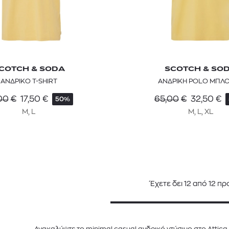
COTCH & SODA
SCOTCH & SO
ΑΝΔΡΙΚΟ T-SHIRT
ΑΝΔΡΙΚΗ POLO ΜΠΛ
00
€
17,50
€
65,00
€
32,50
€
50%
M, L
M, L, XL
Έχετε δει
12
από
12
προ
Ανακαλύψτε το minimal casual ανδρικό ντύσιμο στο Attica