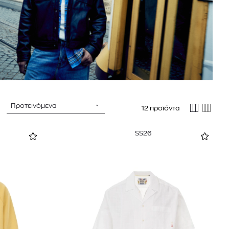
Προτεινόμενα
12 προϊόντα
SS26
 BARTH
DIOR
Ο ΣΟΡΤΣ
DIOR FOREVER NUDE BRONZE POWDER BRONZER IN NATURAL GLOW OR MATTE FINISH | 04 Warm
0
€
15%
61,84
€
OFFER