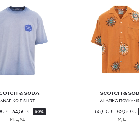
COTCH & SODA
SCOTCH & SO
ΑΝΔΡΙΚΟ T-SHIRT
ΑΝΔΡΙΚΟ ΠΟΥΚΑΜΙ
00
€
34,50
€
165,00
€
82,50
€
50%
M, L, XL
M, L