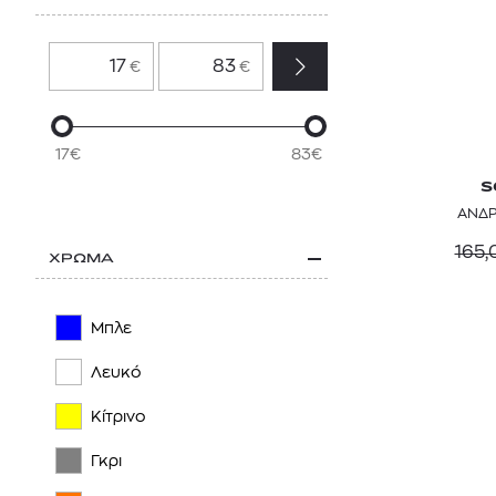
€
€
17€
83€
S
ΑΝΔΡ
165,
ΧΡΩΜΑ
Μπλε
Λευκό
Κίτρινο
Γκρι