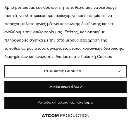
atticadps
Χρησιμοποιούμε cookies ώστε η τοποθεσία μας να λειτουργεί
σωστά, να εξατομικεύουμε περιεχόμενο και διαφημίσεις, να
atticadps
παρέχουμε λειτουργίες μέσων κοινωνικής δικτύωσης και να
αναλύουμε την κυκλοφορία μας. Επίσης, κοινοποιούμε
πληροφορίες σχετικά με την από μέρους σας χρήση της
τοποθεσίας μας στους συνεργάτες μέσων κοινωνικής δικτύωσης,
διαφημίσεων και ανάλυσης. Διαβάστε την Πολιτική Cookies
Ρυθμίσεις Cookies
Απόρριψη όλων
Αποδοχή όλων και κλείσιμο
|
|
|
Όροι Χρήσης
Πολιτική Cookies
Κώδικας Δεοντολογίας
Προστασία Προσωπικών Δεδομένων
Εφαρμογή
Εφαρμογή
Εφαρμογή
ΦΙΛΤΡΑ ΚΑΙ ΚΑΤΗΓΟΡΙΕΣ
©2026 attica