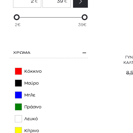
€
€
2€
39€
ΧΡΩΜΑ
ΓΥΝ
ΚΑΛΤ
Κόκκινο
8,
Μαύρο
Μπλε
Πράσινο
Λευκό
Κίτρινο