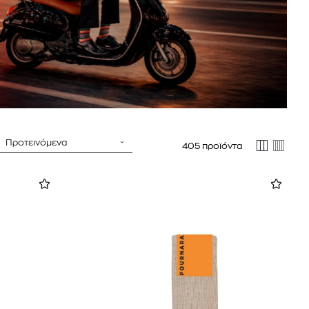
Προτεινόμενα
405 προϊόντα
 BARTH
DIOR
Ο ΣΟΡΤΣ
DIOR FOREVER NUDE BRONZE POWDER BRONZER IN NATURAL GLOW OR MATTE FINISH | 04 Warm
0
€
15%
61,84
€
OFFER