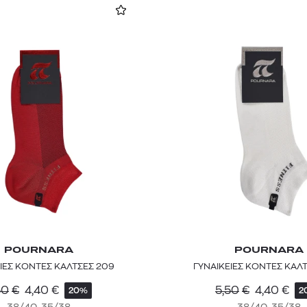
POURNARA
POURNARA
ΙΕΣ ΚΟΝΤΕΣ ΚΑΛΤΣΕΣ 209
ΓΥΝΑΙΚΕΙΕΣ ΚΟΝΤΕΣ ΚΑΛ
50
€
4,40
€
5,50
€
4,40
€
20%
2
38/40, 35/38
38/40, 35/38