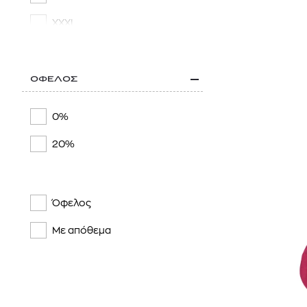
XXXL
41
43
ΟΦΕΛΟΣ
44
0%
45
20%
47
47/49
Όφελος
41/46
Με απόθεμα
46