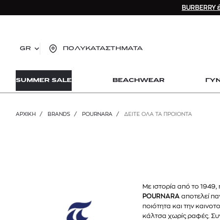
BURBERRY έ
GR
ΠΟΛΥΚΑΤΑΣΤΗΜΑΤΑ
TO
SUMMER SALE
BEACHWEAR
ΓΥ
lo
Zad
lon
ΑΡΧΙΚΉ
/
BRANDS
/
POURNARA
/
ΔΕΙΤΕ ΟΛΑ ΤΑ ΠΡΟΙΟΝΤΑ
Ysl
Dio
Με ιστορία από το 1949,
POURNARA
αποτελεί πα
ποιότητα και την καινοτ
κάλτσα χωρίς ραφές. Συ