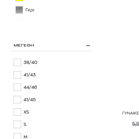
Γκρι
Μπεζ
Μωβ
ΜΕΓΕΘΗ
Πορτοκαλί
Ροζ
38/40
Πολύχρωμο
41/43
Καφέ
44/46
Μπορντό
41/45
XS
ΓΥΝΑΙΚΕ
5,
S
M