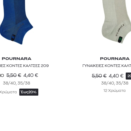
POURNARA
POURNARA
ΙΕΣ ΚΟΝΤΕΣ ΚΑΛΤΣΕΣ 209
ΓΥΝΑΙΚΕΙΕΣ ΚΟΝΤΕΣ ΚΑΛ
5,50
€
4,40
€
ΠΟ
5,50
€
4,40
€
2
38/40, 35/38
38/40, 35/38
12 Χρώματα
 Χρώματα
Έως
20%