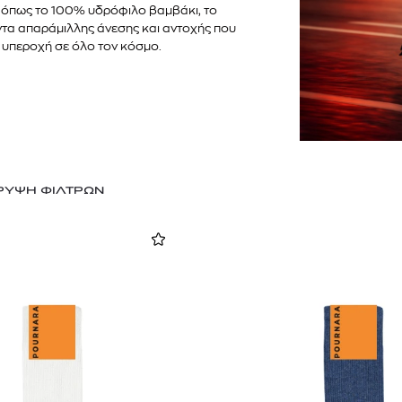
 όπως το 100% υδρόφιλο βαμβάκι, το
τα απαράμιλλης άνεσης και αντοχής που
ή υπεροχή σε όλο τον κόσμο.
ΡΥΨΗ ΦΙΛΤΡΩΝ
TOM FORD
MIU MIU
MC2 SAINT
SOLEIL BLANC PARFUM EAU DE TOILETTE | 50ml
ΓΥΑΛΙΑ ΗΛΙΟΥ A52S/ZVN4I0/52
ΑΝΔΡΙΚΟ ΜΑΓΙ
421,00
€
120,00
€
102,0
365,00
€
OFFER