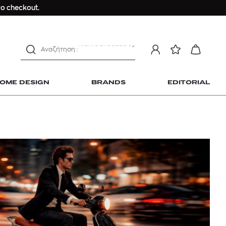
Longchamp Le Pliage
ο checkout.
αντηλιακό προσώπου
estee lauder double wear
kiehl's avocado eye
mcm
sandro
OME DESIGN
BRANDS
EDITORIAL
γυναικεία αρώματα
μαγιό
ανδρικο t-shirt
Dior sauvage
Longchamp Le Pliage
 Home Design
αντηλιακό προσώπου
estee lauder double wear
kiehl's avocado eye
mcm
sandro