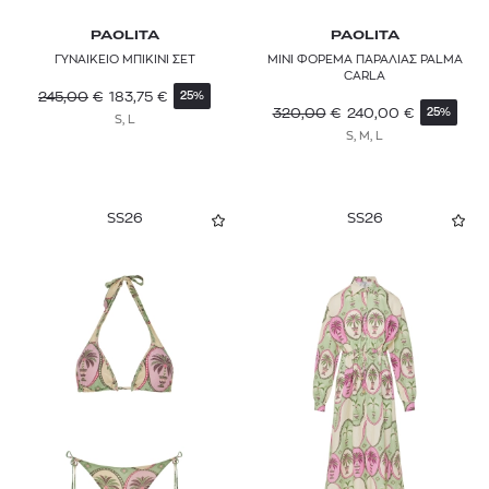
PAOLITA
PAOLITA
ΓΥΝΑΙΚΕΙΟ ΜΠΙΚΙΝΙ ΣΕΤ
ΜΙΝΙ ΦΟΡΕΜΑ ΠΑΡΑΛΙΑΣ PALMA
CARLA
245,00
€
183,75
€
25%
320,00
€
240,00
€
25%
S, L
S, M, L
SS26
SS26