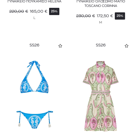
ΓΥΝΑΙΚΕΙΟ ΠΟΥΚΑΜΙΣΟ HELENA
ΓΥΝΑΙΚΕΙΟ ΟΛΟΣΩΜΟ ΜΑΓΙΟ
TOSCANO CORINNA
220,00
€
165,00
€
25%
230,00
€
172,50
€
25%
L
M
SS26
SS26