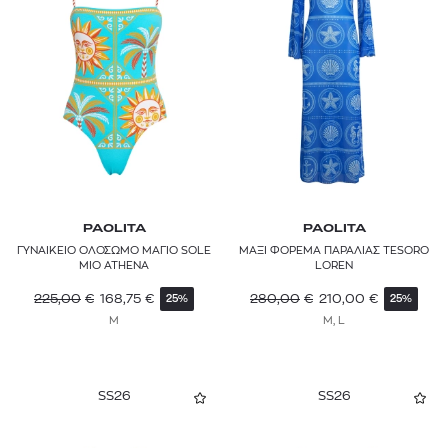
PAOLITA
PAOLITA
ΓΥΝΑΙΚΕΙΟ ΟΛΟΣΩΜΟ ΜΑΓΙΟ SOLE
ΜΑΞΙ ΦΟΡΕΜΑ ΠΑΡΑΛΙΑΣ TESORO
MIO ATHENA
LOREN
225,00
€
168,75
€
280,00
€
210,00
€
25%
25%
M
M, L
SS26
SS26