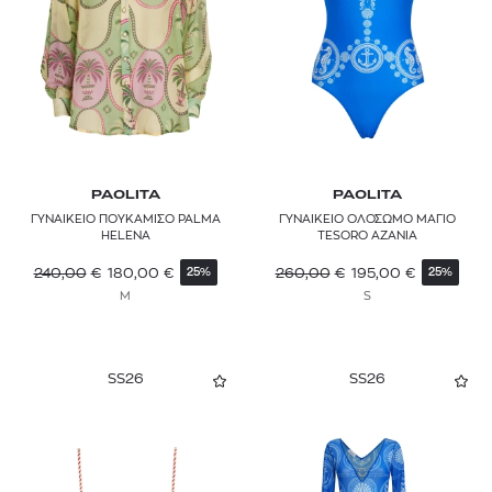
PAOLITA
PAOLITA
ΓΥΝΑΙΚΕΙΟ ΠΟΥΚΑΜΙΣΟ PALMA
ΓΥΝΑΙΚΕΙΟ ΟΛΟΣΩΜΟ ΜΑΓΙΟ
HELENA
TESORO AZANIA
240,00
€
180,00
€
260,00
€
195,00
€
25%
25%
M
S
SS26
SS26