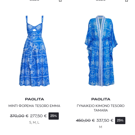
PAOLITA
PAOLITA
ΜΙΝΤΙ ΦΟΡΕΜΑ TESORO EMMA
ΓΥΝΑΙΚΕΙΟ ΚΙΜΟΝΟ TESORO
TAMARA
370,00
€
277,50
€
25%
450,00
€
337,50
€
25%
S, M, L
M