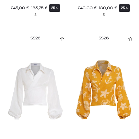
245,00
€
183,75
€
240,00
€
180,00
€
25%
25%
S
S
SS26
SS26