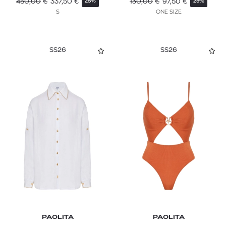
450,00
€
337,50
€
130,00
€
97,50
€
25%
25%
S
ONE SIZE
SS26
SS26
PAOLITA
PAOLITA