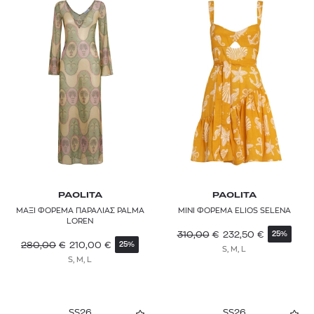
PAOLITA
PAOLITA
ΜΑΞΙ ΦΟΡΕΜΑ ΠΑΡΑΛΙΑΣ PALMA
ΜΙΝΙ ΦΟΡΕΜΑ ELIOS SELENA
LOREN
310,00
€
232,50
€
25%
280,00
€
210,00
€
25%
S, M, L
S, M, L
SS26
SS26