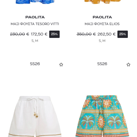
PAOLITA
PAOLITA
ΜΑΞΙ ΦΟΥΣΤΑ TESORO VITTI
ΜΑΞΙ ΦΟΥΣΤΑ ELIOS
230,00
€
172,50
€
350,00
€
262,50
€
25%
25%
S, M
S, M
SS26
SS26