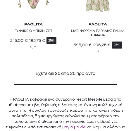
PAOLITA
PAOLITA
ΓΥΝΑΙΚΕΙΟ ΜΠΙΚΙΝΙ ΣΕΤ
ΜΑΞΙ ΦΟΡΕΜΑ ΠΑΡΑΛΙΑΣ PALMA
ADRIANA
245,00
€
183,75
€
25%
395,00
€
296,25
€
25%
S, M
S
Έχετε δει
26
από
26
προϊόντα
Η PAOLITA εκφράζει ένα σύγχρονο resort lifestyle μέσα από
ιδιαίτερα μοτίβα, θηλυκές σιλουέτες και έντονη καλλιτεχνική
ταυτότητα. Η συλλογή συνδυάζει κομψότητα και ανεπιτήδευτη
πολυτέλεια, δημιουργώντας σύνολα που μεταφέρουν την
καλοκαιρινή διάθεση από την παραλία έως τις βραδινές
εμφανίσεις. Από εντυπωσιακά
μαγιό μπικίνι
και κομψά ολόσωμα