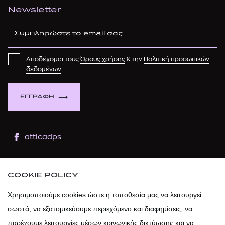
Newsletter
Αποδέχομαι τους
Όρους χρήσης
& την
Πολιτική προσωπικών
δεδομένων
.
ΕΓΓΡΑΦΗ
atticadps
atticaofficial
|
atticabeauty
COOKIE POLICY
atticadps
Χρησιμοποιούμε cookies ώστε η τοποθεσία μας να λειτουργεί
σωστά, να εξατομικεύουμε περιεχόμενο και διαφημίσεις, να
atticadps
παρέχουμε λειτουργίες μέσων κοινωνικής δικτύωσης και να