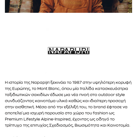
43
Πολύχρωμο
44
44.5
45
ONE SIZE
45
Η ιστορία της Napapijri ξεκινάει το 1987 στην υψηλότερη κορυφή
της Ευρώπης, το Mont Blanc, όπου μία Ιταλίδα κατασκευάστρια
ταξιδιωτικών σακιδίων έδωσε μια νέα πνοή στο outdoor style
συνδυάζοντας καινοτόμα υλικά καθώς και ιδιαίτερη προσοχή
στην αισθητική. Μέσα από την εξέλιξή του, το brand έφτασε να
αποτελεί μια ισχυρή παρουσία στο χώρο του fashion ως
Premium Lifestyle Alpine-Inspired, έχοντας ως οδηγό το
τρίπτυχο της επιτυχίας Σχεδιασμός, Βιωσιμότητα και Καινοτομία.
Εξερευνώντας διαρκώς νέες τεχνολογίες και καινοτομίες,