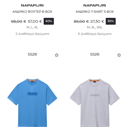
NAPAPIJRI
NAPAPIJRI
ΑΝΔΡΙΚΟ ΦΟΥΤΕΡ B-BOX
ΑΝΔΡΙΚΟ T-SHIRT S-BOX
95,00
€
57,00
€
39,00
€
27,30
€
40%
30%
M, L, XL
M, XL, XXL
2 Διαθέσιμα Χρώματα
5 Διαθέσιμα Χρώματα
SS26
SS26