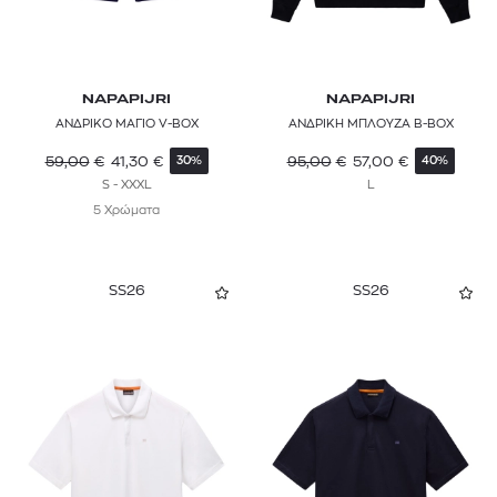
NAPAPIJRI
NAPAPIJRI
ΑΝΔΡΙΚΟ ΜΑΓΙΟ V-BOX
ΑΝΔΡΙΚΗ ΜΠΛΟΥΖΑ B-BOX
59,00
€
41,30
€
95,00
€
57,00
€
30%
40%
S - XXXL
L
5 Χρώματα
SS26
SS26