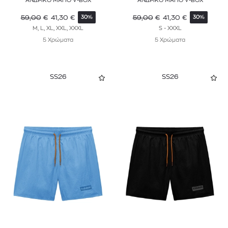
ΑΝΔΡΙΚΟ ΜΑΓΙΟ V-BOX
ΑΝΔΡΙΚΟ ΜΑΓΙΟ V-BOX
59,00
€
41,30
€
59,00
€
41,30
€
30%
30%
M, L, XL, XXL, XXXL
S - XXXL
5 Χρώματα
5 Χρώματα
SS26
SS26