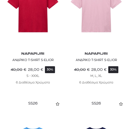
NAPAPIJRI
NAPAPIJRI
ΑΝΔΡΙΚΟ T-SHIRT S-ELIOR
ΑΝΔΡΙΚΟ T-SHIRT S-ELIOR
40,00
€
28,00
€
40,00
€
28,00
€
30%
30%
S - XXXL
M, L, XL
6 Διαθέσιμα Χρώματα
6 Διαθέσιμα Χρώματα
SS26
SS26