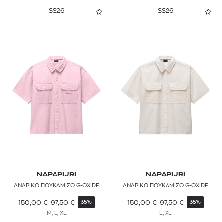
SS26
SS26
NAPAPIJRI
NAPAPIJRI
ΑΝΔΡΙΚΟ ΠΟΥΚΑΜΙΣΟ G-OXIDE
ΑΝΔΡΙΚΟ ΠΟΥΚΑΜΙΣΟ G-OXIDE
150,00
€
97,50
€
150,00
€
97,50
€
35%
35%
M, L, XL
L, XL