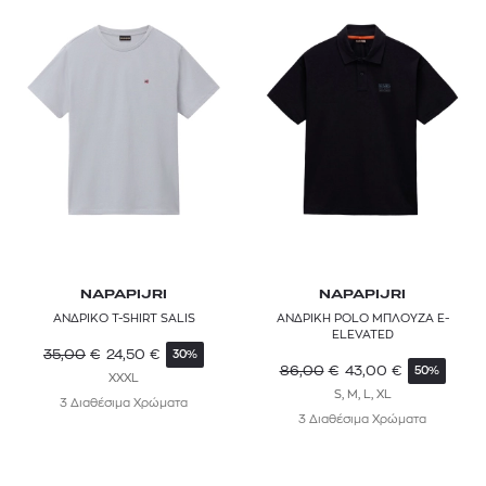
NAPAPIJRI
NAPAPIJRI
ΑΝΔΡΙΚΟ T-SHIRT SALIS
ΑΝΔΡΙΚΗ POLO ΜΠΛΟΥΖΑ E-
ELEVATED
35,00
€
24,50
€
30%
86,00
€
43,00
€
50%
XXXL
S, M, L, XL
3 Διαθέσιμα Χρώματα
3 Διαθέσιμα Χρώματα