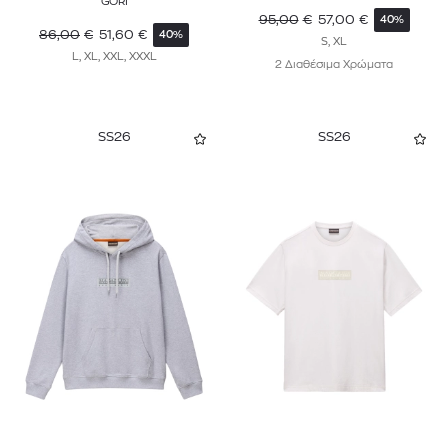
GORI
95,00
€
57,00
€
40%
86,00
€
51,60
€
40%
S, XL
L, XL, XXL, XXXL
2 Διαθέσιμα Χρώματα
SS26
SS26