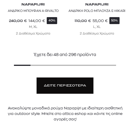
NAPAPIJRI
NAPAPIJRI
ΑΝΔΡΙΚΟ ΜΠΟΥΦΑΝ A-RIVALTO
ΑΝΔΡΙΚΗ POLO ΜΠΛΟΥΖΑ E-HIKARI
240,00
€
144,00
€
110,00
€
55,00
€
40%
50%
M, XL
L, XL
2 Διαθέσιμα Χρώματα
2 Διαθέσιμα Χρώματα
Έχετε δει
48
από
296
προϊόντα
ΔΕΙΤΕ ΠΕΡΙΣΣΟΤΕΡΑ
Ανακαλύψτε μοναδικά ρούχα Napapijri με ιδιαίτερη αισθητική
για outdoor style. Μπείτε στο attica eshop και κάντε τις online
αγορές σας!