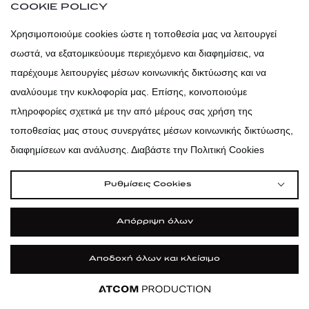
COOKIE POLICY
ΕΞΥΠΗΡΕΤΗΣΗ ΠΕΛΑΤΩΝ
Χρησιμοποιούμε cookies ώστε η τοποθεσία μας να λειτουργεί
ΣΧΕΤΙΚΑ ΜΕ ΕΜΑΣ
σωστά, να εξατομικεύουμε περιεχόμενο και διαφημίσεις, να
παρέχουμε λειτουργίες μέσων κοινωνικής δικτύωσης και να
Newsletter
αναλύουμε την κυκλοφορία μας. Επίσης, κοινοποιούμε
πληροφορίες σχετικά με την από μέρους σας χρήση της
τοποθεσίας μας στους συνεργάτες μέσων κοινωνικής δικτύωσης,
Αποδέχομαι τους
Όρους χρήσης
& την
Πολιτική προσωπικών
διαφημίσεων και ανάλυσης. Διαβάστε την Πολιτική Cookies
δεδομένων
.
Ρυθμίσεις Cookies
ΕΓΓΡΑΦΗ
Απόρριψη όλων
atticadps
Αποδοχή όλων και κλείσιμο
Εφαρμογή
Εφαρμογή
Εφαρμογή
Εφαρμογή
ΦΙΛΤΡΑ ΚΑΙ ΚΑΤΗΓΟΡΙΕΣ
atticaofficial
|
atticabeauty