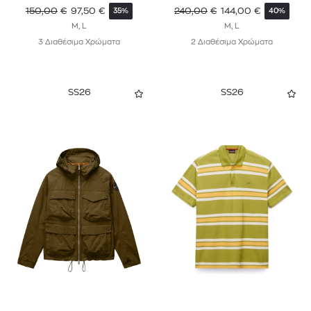
150,00
€
97,50
€
240,00
€
144,00
€
35%
40%
M, L
M, L
3 Διαθέσιμα Χρώματα
2 Διαθέσιμα Χρώματα
SS26
SS26