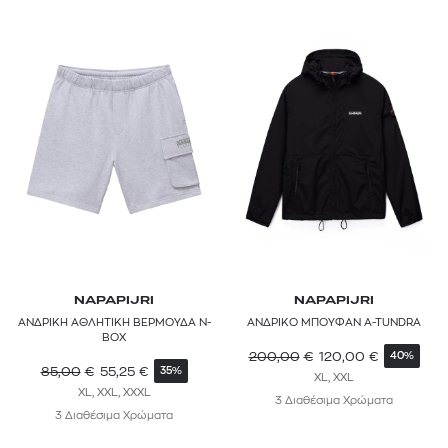
NAPAPIJRI
NAPAPIJRI
ΑΝΔΡΙΚΗ ΑΘΛΗΤΙΚΗ ΒΕΡΜΟΥΔΑ N-
ΑΝΔΡΙΚΟ ΜΠΟΥΦΑΝ A-TUNDRA
BOX
200,00
€
120,00
€
40%
85,00
€
55,25
€
35%
XL, XXL
XL, XXL, XXXL
3 Διαθέσιμα Χρώματα
3 Διαθέσιμα Χρώματα