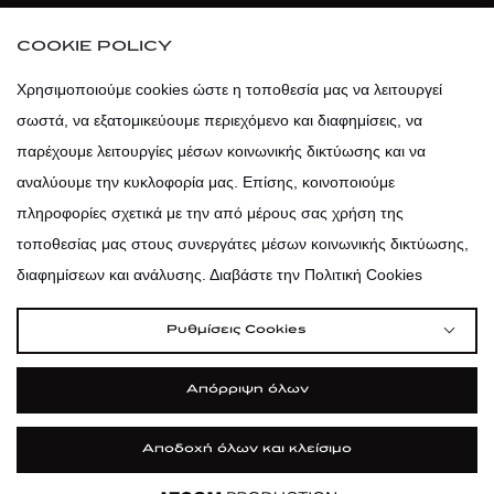
atticaofficial
|
atticabeauty
COOKIE POLICY
atticadps
Χρησιμοποιούμε cookies ώστε η τοποθεσία μας να λειτουργεί
σωστά, να εξατομικεύουμε περιεχόμενο και διαφημίσεις, να
atticadps
παρέχουμε λειτουργίες μέσων κοινωνικής δικτύωσης και να
αναλύουμε την κυκλοφορία μας. Επίσης, κοινοποιούμε
πληροφορίες σχετικά με την από μέρους σας χρήση της
τοποθεσίας μας στους συνεργάτες μέσων κοινωνικής δικτύωσης,
διαφημίσεων και ανάλυσης. Διαβάστε την Πολιτική Cookies
Ρυθμίσεις Cookies
Απόρριψη όλων
Αποδοχή όλων και κλείσιμο
|
|
|
Όροι Χρήσης
Πολιτική Cookies
Κώδικας Δεοντολογίας
Προστασία Προσωπικών Δεδομένων