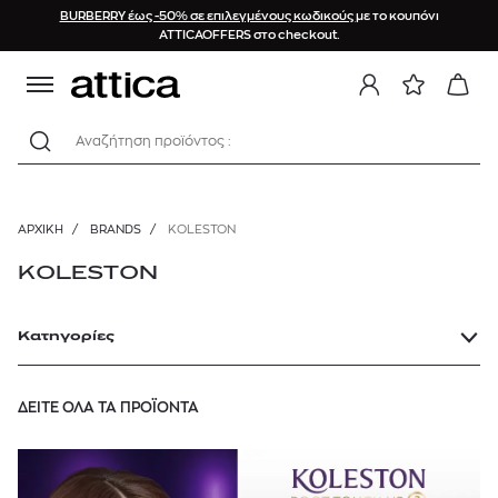
BURBERRY έως -50% σε επιλεγμένους κωδικούς
με το κουπόνι
ATTICAOFFERS στο checkout.
Αναζήτηση προϊόντος :
ΑΡΧΙΚΉ
/
BRANDS
/
KOLESTON
KOLESTON
Κατηγορίες
ΔΕΙΤΕ ΟΛΑ ΤΑ ΠΡΟΪΟΝΤΑ