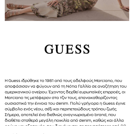
Η Guess ιδρύθηκε το 1981 από τους αδελφούς Marciano, που
αποφάσισαν να φύγουν από τη Νότια Γαλλία σε αναζήτηση του
αμερικανικού ονείρου. Έχοντας δεχθεί ευρωπαϊκές επιρροές, οι
Marciano τις μετέφεραν στα τζιν τους, επανακαθορίζοντας
ουσιαστικά την έννοια του denim. Πολύ γρήγορα η Guess έγινε
σύμβολο ενός νέου, σέξι και περιπετειώδους τρόπου ζωής.
Σήμερα, αποτελεί ένα διεθνώς αναγνωρισμένο brand, που
διαθέτει σταθερά μεγάλη ποικιλία από denim, καθώς και άλλα
ρούχα και αξεσουάρ, που διανέμονται σε περισσότερες από 80
χώρες παγκοσμίως.