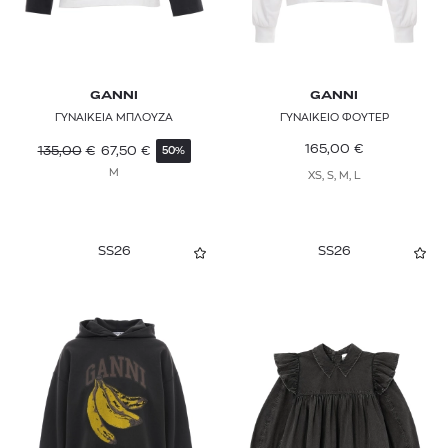
GANNI
GANNI
ΓΥΝΑΙΚΕΙΑ ΜΠΛΟΥΖΑ
ΓΥΝΑΙΚΕΙΟ ΦΟΥΤΕΡ
165,00
€
135,00
€
67,50
€
50%
M
XS, S, M, L
SS26
SS26