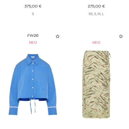
375,00
€
275,00
€
S
XS, S, M, L
FW26
NEO
NEO