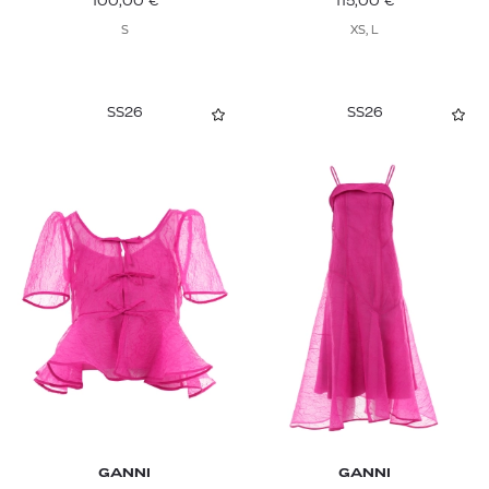
100,00
€
115,00
€
S
XS, L
SS26
SS26
GANNI
GANNI