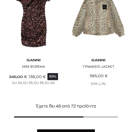
GANNI
GANNI
MINI ΦΟΡΕΜΑ
ΓΥΝΑΙΚΕΙΟ JACKET
395,00
€
345,00
€
138,00
€
60%
EU 34, EU 36, EU 38, EU 40
S/M, L/XL
Έχετε δει
48
από
72
προϊόντα