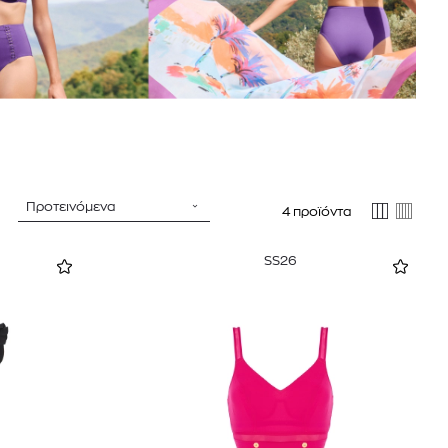
Προτεινόμενα
4 προϊόντα
SS26
 BARTH
DIOR
Ο ΣΟΡΤΣ
DIOR FOREVER NUDE BRONZE POWDER BRONZER IN NATURAL GLOW OR MATTE FINISH | 04 Warm
0
€
15%
61,84
€
OFFER