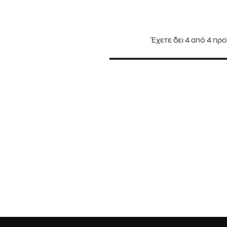
Έχετε δει
4
από
4
προ