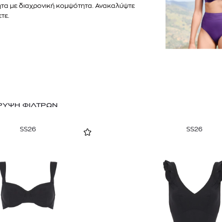
ητα με διαχρονική κομψότητα. Ανακαλύψτε
τε.
ΡΥΨΗ ΦΙΛΤΡΩΝ
SS26
SS26
TOM FORD
MIU MIU
MC2 SAINT
SOLEIL BLANC PARFUM EAU DE TOILETTE | 50ml
ΓΥΑΛΙΑ ΗΛΙΟΥ A52S/ZVN4I0/52
ΑΝΔΡΙΚΟ ΜΑΓΙ
421,00
€
120,00
€
102,0
365,00
€
OFFER