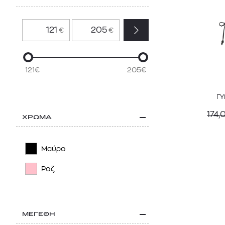
€
€
121€
205€
ΓΥ
174,
ΧΡΩΜΑ
Μαύρο
Ροζ
ΜΕΓΕΘΗ