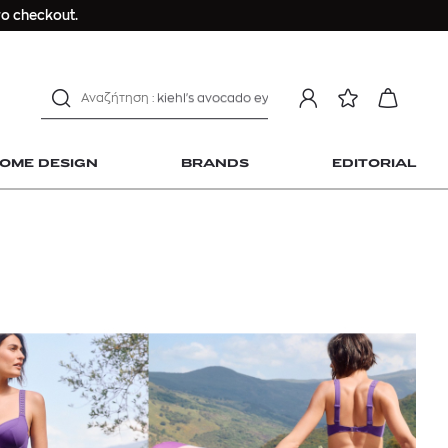
Longchamp Le Pliage
ο checkout.
αντηλιακό προσώπου
estee lauder double wear
kiehl's avocado eye
mcm
sandro
OME DESIGN
BRANDS
EDITORIAL
γυναικεία αρώματα
μαγιό
ανδρικο t-shirt
Dior sauvage
Longchamp Le Pliage
 Home Design
αντηλιακό προσώπου
estee lauder double wear
kiehl's avocado eye
mcm
sandro