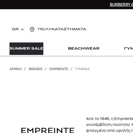
BURBERRY έ
GR
ΠΟΛΥΚΑΤΑΣΤΗΜΑΤΑ
TO
SUMMER SALE
BEACHWEAR
ΓΥ
lo
Zad
lon
ΑΡΧΙΚΉ
/
BRANDS
/
EMPREINTE
/
ΓΥΝΑΙΚΑ
Ysl
Dio
Από το 1946, η Empreint
ανυπέρβλητη ποιότητα. Κ
φτιαγμένο από υψηλής π