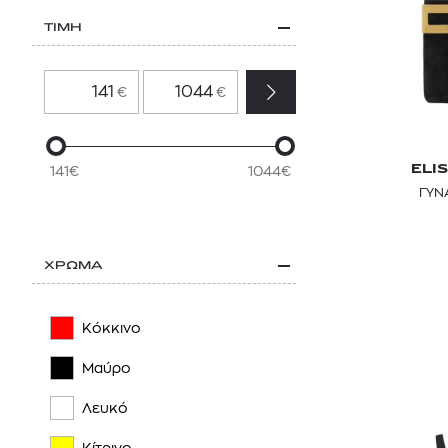
ΤΙΜΗ
€
€
ELI
141€
1044€
ΓΥΝ
ΧΡΩΜΑ
Κόκκινο
Μαύρο
Λευκό