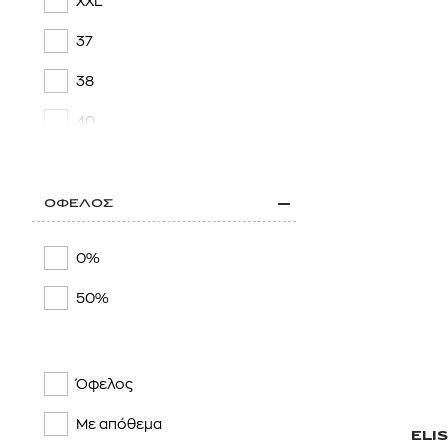
XXL
37
38
40
ONE SIZE
ΟΦΕΛΟΣ
0%
50%
Όφελος
Με απόθεμα
ELI