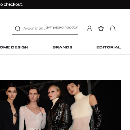
ανδρικο t-shirt
ο checkout.
Dior sauvage
Longchamp Le Pliage
αντηλιακό προσώπου
estee lauder double wear
kiehl's avocado eye
OME DESIGN
BRANDS
EDITORIAL
mcm
sandro
γυναικεία αρώματα
μαγιό
ανδρικο t-shirt
 Home Design
Dior sauvage
Longchamp Le Pliage
αντηλιακό προσώπου
estee lauder double wear
kiehl's avocado eye