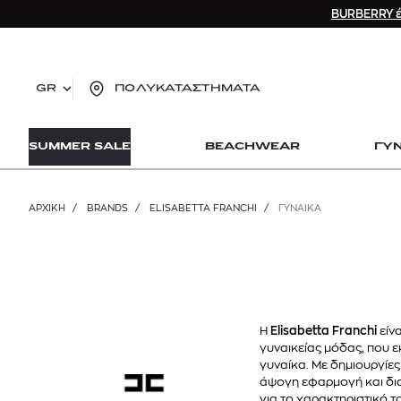
BURBERRY έ
GR
ΠΟΛΥΚΑΤΑΣΤΗΜΑΤΑ
TO
SUMMER SALE
BEACHWEAR
ΓΥ
lo
Zad
lon
ΑΡΧΙΚΉ
/
BRANDS
/
ELISABETTA FRANCHI
/
ΓΥΝΑΙΚΑ
Ysl
Dio
Η
Elisabetta Franchi
είν
γυναικείας μόδας, που 
γυναίκα. Με δημιουργίε
άψογη εφαρμογή και δια
για το χαρακτηριστικό τ