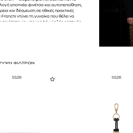
υλλογή αποπνέει φινέτσα και αυτοπεποίθηση,
ρεια και δέσμευση σε ηθικές πρακτικές
Franchi ντύνει τη γυναίκα που θέλει να
λη ποιότητα και υπογραφή υψηλής ραπτικής.
ΡΥΨΗ ΦΙΛΤΡΩΝ
SS26
SS26
TOM FORD
MIU MIU
MC2 SAINT
SOLEIL BLANC PARFUM EAU DE TOILETTE | 50ml
ΓΥΑΛΙΑ ΗΛΙΟΥ A52S/ZVN4I0/52
ΑΝΔΡΙΚΟ ΜΑΓΙ
421,00
€
120,00
€
102,0
365,00
€
OFFER