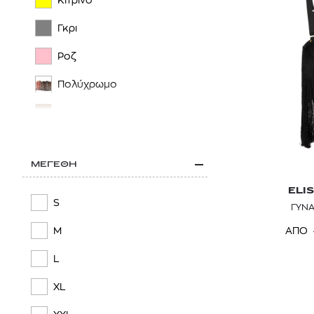
Κίτρινο
Γκρι
Ροζ
Πολύχρωμο
Καφέ
Μπορντό
ΜΕΓΕΘΗ
ELI
S
ΓΥΝΑ
ΑΠΟ
M
L
XL