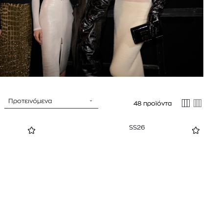
mcm
sandro
Προτεινόμενα
48 προϊόντα
SS26
 BARTH
DIOR
Ο ΣΟΡΤΣ
DIOR FOREVER NUDE BRONZE POWDER BRONZER IN NATURAL GLOW OR MATTE FINISH | 04 Warm
0
€
15%
61,84
€
OFFER