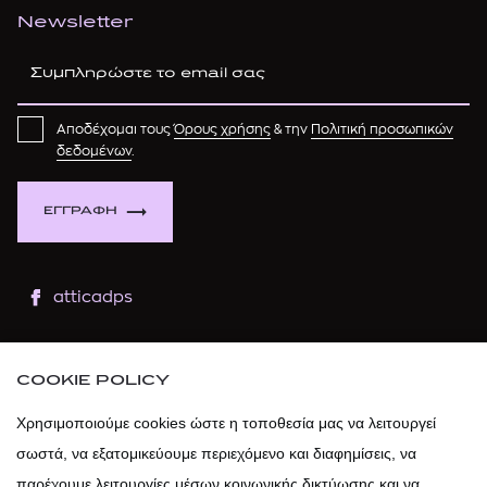
Newsletter
Αποδέχομαι τους
Όρους χρήσης
& την
Πολιτική προσωπικών
δεδομένων
.
ΕΓΓΡΑΦΗ
atticadps
atticaofficial
|
atticabeauty
COOKIE POLICY
atticadps
Χρησιμοποιούμε cookies ώστε η τοποθεσία μας να λειτουργεί
σωστά, να εξατομικεύουμε περιεχόμενο και διαφημίσεις, να
atticadps
παρέχουμε λειτουργίες μέσων κοινωνικής δικτύωσης και να