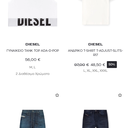
DIESEL
DIESEL
ΓΥΝΑΙΚΕΙΟ TANK TOP ADA-D-POP
ΑΝΔΡΙΚΟ T-SHIRT T-ADJUST-SLITS-
R17
56,00
€
97,00
€
48,50
€
50%
M, L
L, XL, XXL, XXXL
2 Διαθέσιμα Χρώματα