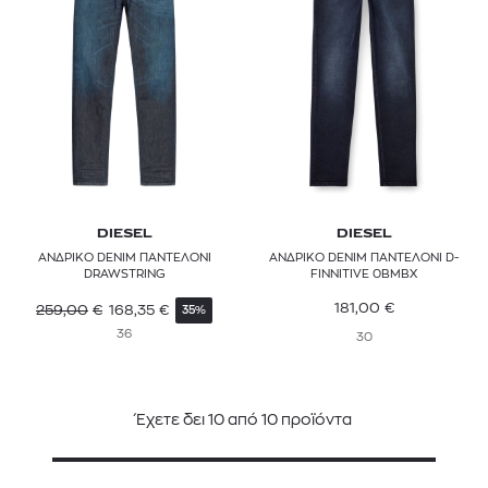
DIESEL
DIESEL
ΑΝΔΡΙΚΟ DENIM ΠΑΝΤΕΛΟΝΙ
ΑΝΔΡΙΚΟ DENIM ΠΑΝΤΕΛΟΝΙ D-
DRAWSTRING
FINNITIVE 0BMBX
181,00
€
259,00
€
168,35
€
35%
36
30
Έχετε δει
10
από
10
προϊόντα