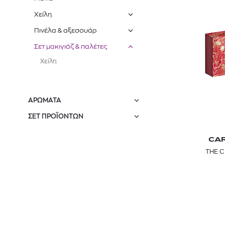
Χείλη
Πινέλα & αξεσουάρ
Σετ μακιγιάζ & παλέτες
Χείλη
ΑΡΩΜΑΤΑ
ΣΕΤ ΠΡΟΪΌΝΤΩΝ
CA
THE C