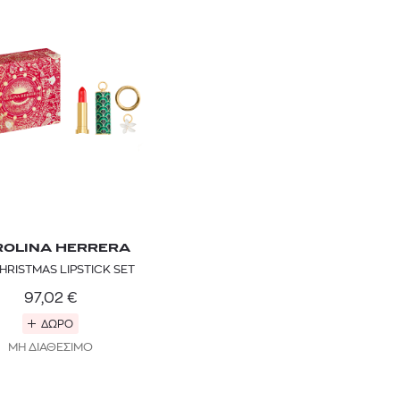
TOM FORD
MIU MIU
MC2 SAINT
ROLINA HERRERA
SOLEIL BLANC PARFUM EAU DE TOILETTE | 50ml
ΓΥΑΛΙΑ ΗΛΙΟΥ A52S/ZVN4I0/52
ΑΝΔΡΙΚΟ ΜΑΓΙ
HRISTMAS LIPSTICK SET
421,00
€
120,00
€
102,0
97,02
€
365,00
€
OFFER
ΔΩΡΟ
ΜΗ ΔΙΑΘΕΣΙΜΟ