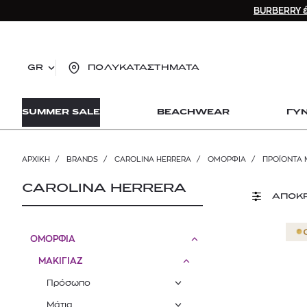
BURBERRY έ
GR
ΠΟΛΥΚΑΤΑΣΤΗΜΑΤΑ
TO
SUMMER SALE
BEACHWEAR
ΓΥ
lo
Zad
lon
ΑΡΧΙΚΉ
/
BRANDS
/
CAROLINA HERRERA
/
ΟΜΟΡΦΙΑ
/
ΠΡΟΪΌΝΤΑ 
Ysl
Dio
CAROLINA HERRERA
ΑΠΟΚ
ΟΜΟΡΦΙΑ
ΜΑΚΙΓΙΑΖ
Πρόσωπο
Μάτια