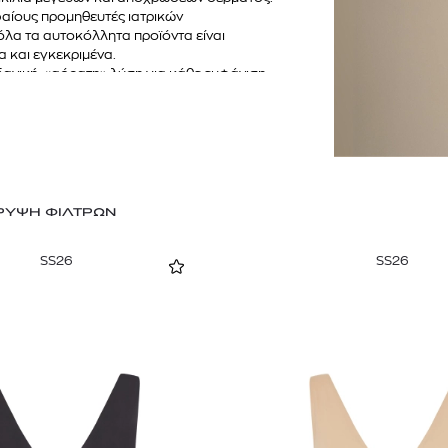
αίους προμηθευτές ιατρικών
όλα τα αυτοκόλλητα προϊόντα είναι
 και εγκεκριμένα.
ιδανική, «αόρατη» λύση για κάθε εμφάνιση.
ΡΥΨΗ ΦΙΛΤΡΩΝ
SS26
SS26
TOM FORD
MIU MIU
MC2 SAINT
SOLEIL BLANC PARFUM EAU DE TOILETTE | 50ml
ΓΥΑΛΙΑ ΗΛΙΟΥ A52S/ZVN4I0/52
ΑΝΔΡΙΚΟ ΜΑΓΙ
421,00
€
120,00
€
102,0
365,00
€
OFFER