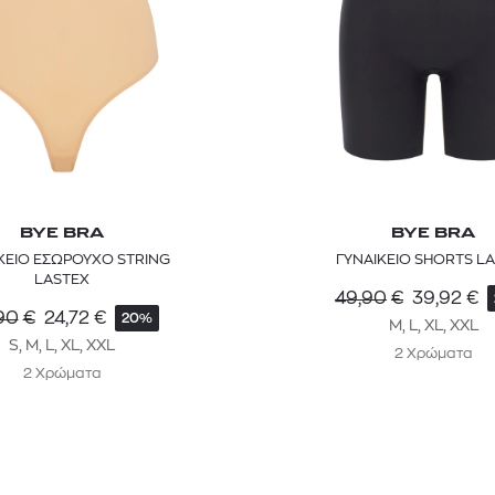
BYE BRA
BYE BRA
ΚΕΙΟ ΕΣΩΡΟΥΧΟ STRING
ΓΥΝΑΙΚΕΙΟ SHORTS L
LASTEX
49,90
€
39,92
€
90
€
24,72
€
20%
M, L, XL, XXL
S, M, L, XL, XXL
2 Χρώματα
2 Χρώματα