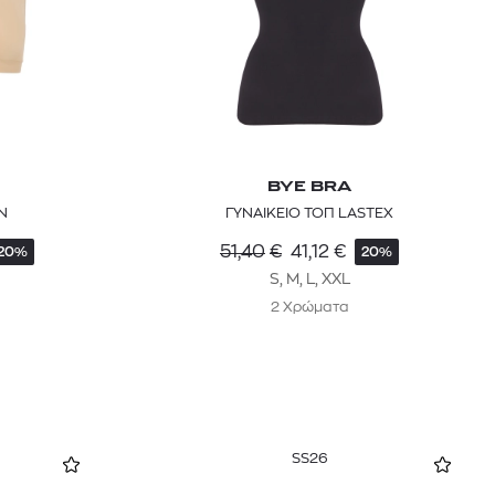
BYE BRA
Ν
ΓΥΝΑΙΚΕΙΟ ΤΟΠ LASTEX
51,40
€
41,12
€
20%
20%
S, M, L, XXL
2 Χρώματα
SS26