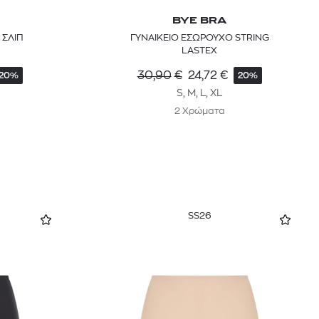
BYE BRA
 ΣΛΙΠ
ΓΥΝΑΙΚΕΙΟ ΕΣΩΡΟΥΧΟ STRING
LASTEX
30,90
€
24,72
€
20%
20%
S, M, L, XL
2 Χρώματα
SS26