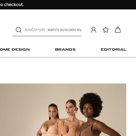
Dior sauvage
ο checkout.
Longchamp Le Pliage
αντηλιακό προσώπου
estee lauder double wear
kiehl's avocado eye
mcm
OME DESIGN
BRANDS
EDITORIAL
sandro
γυναικεία αρώματα
μαγιό
ανδρικο t-shirt
Dior sauvage
 Home Design
Longchamp Le Pliage
αντηλιακό προσώπου
estee lauder double wear
kiehl's avocado eye
mcm