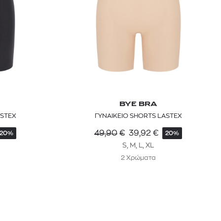
BYE BRA
ASTEX
ΓΥΝΑΙΚΕΙΟ SHORTS LASTEX
49,90
€
39,92
€
20%
20%
S, M, L, XL
2 Χρώματα