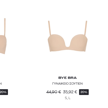
BYE BRA
Ν
ΓΥΝΑΙΚΕΙΟ ΣΟΥΤΙΕΝ
44,90
€
35,92
€
20%
20%
S, L