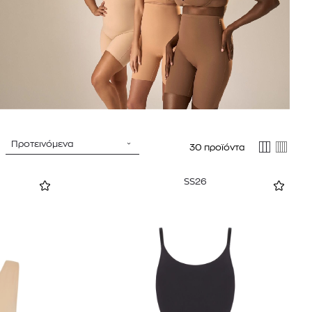
sandro
Προτεινόμενα
30 προϊόντα
SS26
 BARTH
DIOR
Ο ΣΟΡΤΣ
DIOR FOREVER NUDE BRONZE POWDER BRONZER IN NATURAL GLOW OR MATTE FINISH | 04 Warm
0
€
15%
61,84
€
OFFER