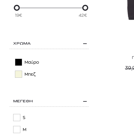
19€
42€
ΧΡΩΜΑ
Μαύρο
39,
Μπεζ
ΜΕΓΕΘΗ
S
M