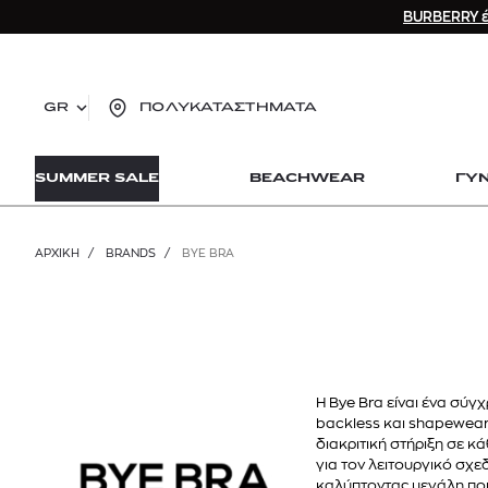
BURBERRY έ
GR
ΠΟΛΥΚΑΤΑΣΤΗΜΑΤΑ
TO
SUMMER SALE
BEACHWEAR
ΓΥ
lo
Zad
lon
ΑΡΧΙΚΉ
/
BRANDS
/
BYE BRA
Ysl
Dio
Η Bye Bra είναι ένα σύγχ
backless και shapewear
διακριτική στήριξη σε κ
για τον λειτουργικό σχε
καλύπτοντας μεγάλη πο