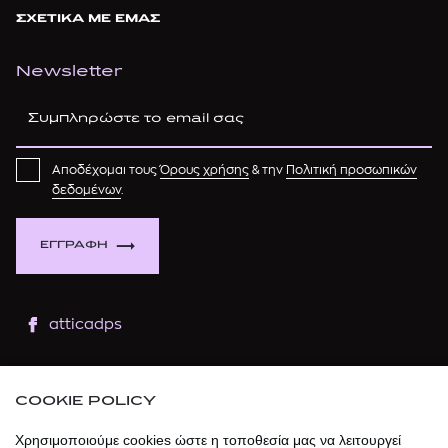
ΣΧΕΤΙΚΑ ΜΕ ΕΜΑΣ
Newsletter
Αποδέχομαι τους
Όρους χρήσης
& την
Πολιτική προσωπικών
δεδομένων
.
ΕΓΓΡΑΦΗ
atticadps
atticaofficial
|
atticabeauty
COOKIE POLICY
atticadps
Χρησιμοποιούμε cookies ώστε η τοποθεσία μας να λειτουργεί