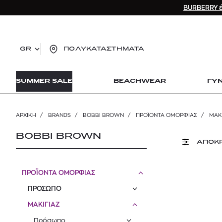
BURBERRY έ
GR
ΠΟΛΥΚΑΤΑΣΤΗΜΑΤΑ
TO
SUMMER SALE
BEACHWEAR
ΓΥ
lo
Zad
lon
ΑΡΧΙΚΉ
/
BRANDS
/
BOBBI BROWN
/
ΠΡΟΪΟΝΤΑ ΟΜΟΡΦΙΑΣ
/
ΜΑΚ
Ysl
Dio
BOBBI BROWN
ΑΠΟΚ
ΠΡΟΪΟΝΤΑ ΟΜΟΡΦΙΑΣ
ΠΡΟΣΩΠΟ
ΜΑΚΙΓΙΑΖ
Πρόσωπο