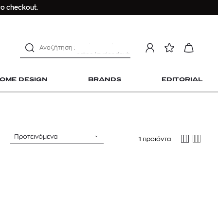
ανδρικο t-shirt
ο checkout.
Dior sauvage
Longchamp Le Pliage
αντηλιακό προσώπου
estee lauder double wear
kiehl's avocado eye
OME DESIGN
BRANDS
EDITORIAL
mcm
sandro
γυναικεία αρώματα
μαγιό
Προτεινόμενα
1 προϊόντα
ανδρικο t-shirt
 Home Design
Dior sauvage
Longchamp Le Pliage
αντηλιακό προσώπου
estee lauder double wear
kiehl's avocado eye