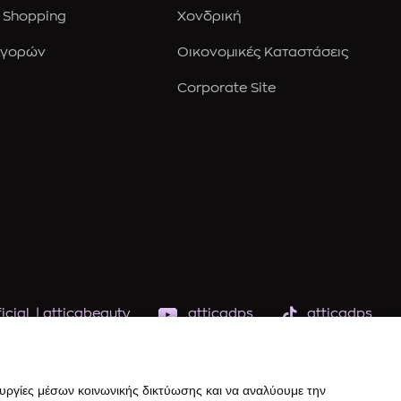
 Shopping
Χονδρική
Αγορών
Οικονομικές Καταστάσεις
Corporate Site
icial
|
atticabeauty
atticadps
atticadps
ουργίες μέσων κοινωνικής δικτύωσης και να αναλύουμε την