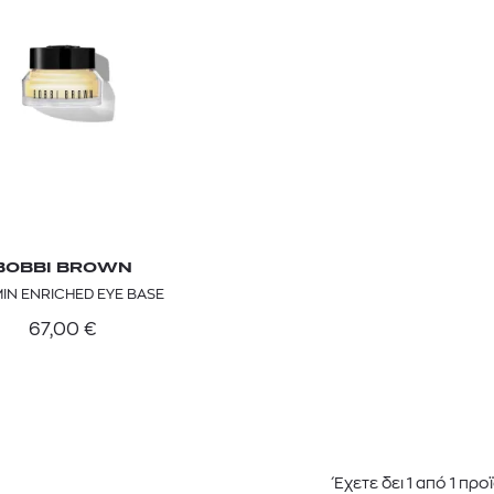
BOBBI BROWN
MIN ENRICHED EYE BASE
TOM FORD
MIU MIU
MC2 SAINT
SOLEIL BLANC PARFUM EAU DE TOILETTE | 50ml
ΓΥΑΛΙΑ ΗΛΙΟΥ A52S/ZVN4I0/52
ΑΝΔΡΙΚΟ ΜΑΓΙ
67,00
€
421,00
€
120,00
€
102,0
365,00
€
OFFER
Έχετε δει
1
από
1
προϊ