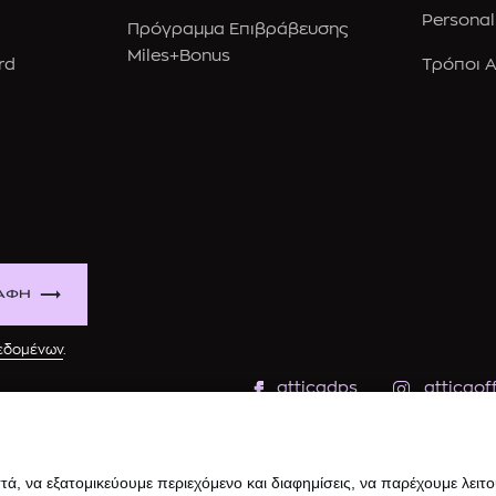
Personal
Πρόγραμμα Επιβράβευσης
Miles+Bonus
rd
Τρόποι 
ΑΦΗ
δεδομένων
.
atticadps
atticaoff
ά, να εξατομικεύουμε περιεχόμενο και διαφημίσεις, να παρέχουμε λειτ