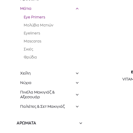
Μάτια
Eye Primers
Μολύβια Ματιών
Eyeliners
Mascaras
Σκιές
Φρύδια
Χείλη
VITA
Νύχια
Πινέλα Μακιγιάζ &
Αξεσουάρ
Παλέτες & Σετ Μακιγιάζ
ΑΡΩΜΑΤΑ