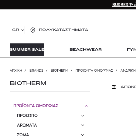
BURBERRY έ
GR
ΠΟΛΥΚΑΤΑΣΤΗΜΑΤΑ
TO
SUMMER SALE
BEACHWEAR
ΓΥ
lo
Zad
lon
ΑΡΧΙΚΉ
/
BRANDS
/
BIOTHERM
/
ΠΡΟΪΟΝΤΑ ΟΜΟΡΦΙΑΣ
/
ΑΝΔΡΙΚΗ
Ysl
Dio
BIOTHERM
ΑΠΟΚ
ΠΡΟΪΟΝΤΑ ΟΜΟΡΦΙΑΣ
ΠΡΟΣΩΠΟ
ΑΡΩΜΑΤΑ
ΣΩΜΑ