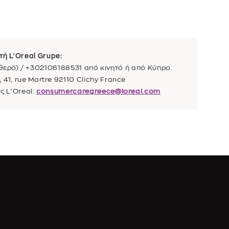
τή L'Oreal Grupe:
θερό) / +302106188531 από κινητό ή από Κύπρο.
41, rue Martre 92110 Clichy France
ς L'Oreal:
consumercaregreece@loreal.com