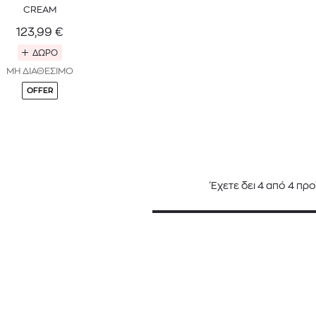
CREAM
123,99
€
ΔΩΡΟ
ΜΗ ΔΙΑΘΕΣΙΜΟ
OFFER
Έχετε δει
4
από
4
προ