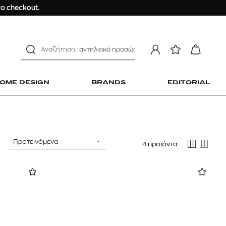
ανδρικο t-shirt
ο checkout.
Dior sauvage
Longchamp Le Pliage
αντηλιακό προσώπου
estee lauder double wear
kiehl's avocado eye
OME DESIGN
BRANDS
EDITORIAL
mcm
sandro
γυναικεία αρώματα
μαγιό
Προτεινόμενα
4 προϊόντα
ανδρικο t-shirt
 Home Design
Dior sauvage
Longchamp Le Pliage
αντηλιακό προσώπου
estee lauder double wear
kiehl's avocado eye