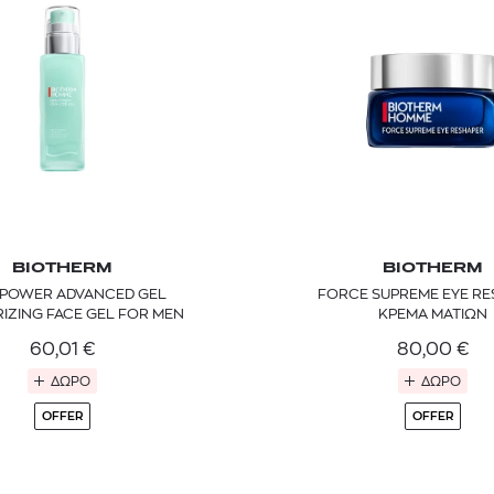
BIOTHERM
BIOTHERM
POWER ADVANCED GEL
FORCE SUPREME EYE RE
TOM FORD
MIU MIU
MC2 SAINT
IZING FACE GEL FOR MEN
ΚΡΕΜΑ ΜΑΤΙΩΝ
SOLEIL BLANC PARFUM EAU DE TOILETTE | 50ml
ΓΥΑΛΙΑ ΗΛΙΟΥ A52S/ZVN4I0/52
ΑΝΔΡΙΚΟ ΜΑΓΙ
60,01
€
80,00
€
421,00
€
120,00
€
102,0
365,00
€
OFFER
ΔΩΡΟ
ΔΩΡΟ
OFFER
OFFER