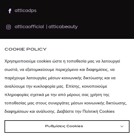
atticadps
atticaofficial
|
atticabeauty
atticadps
COOKIE POLICY
atticadps
Χρησιμοποιούμε cookies ώστε η τοποθεσία μας να λειτουργεί
σωστά, να εξατομικεύουμε περιεχόμενο και διαφημίσεις, να
παρέχουμε λειτουργίες μέσων κοινωνικής δικτύωσης και να
αναλύουμε την κυκλοφορία μας. Επίσης, κοινοποιούμε
πληροφορίες σχετικά με την από μέρους σας χρήση της
τοποθεσίας μας στους συνεργάτες μέσων κοινωνικής δικτύωσης,
διαφημίσεων και ανάλυσης. Διαβάστε την Πολιτική Cookies
Ρυθμίσεις Cookies