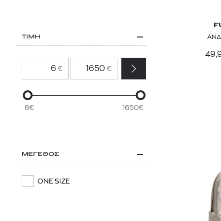
Μπεζ
VANS
Μωβ
F
Y-3
ΑΝΔ
ΤΙΜΗ
Πορτοκαλί
49,
Ροζ
€
€
Πολύχρωμο
Καφέ
6€
1650€
Μπορντό
ΜΕΓΕΘΟΣ
ONE SIZE