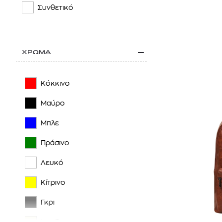
Συνθετικό
JANSPORT
MCM
ΧΡΩΜΑ
NAPAPIJRI
ON
Κόκκινο
PREMIATA
Μαύρο
SAMSONITE
Μπλε
STONE ISLAND
Πράσινο
THE NORTH FACE
Λευκό
TOMMY HILFIGER
Κίτρινο
TOMMY JEANS
Γκρι
TUMI