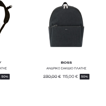
kiehl's avocado eye
mcm
sandro
Y
BOSS
 BARTH
DIOR
ΑΤΗΣ
ΑΝΔΡΙΚΟ ΣΑΚΙΔΙΟ ΠΛΑΤΗΣ
Ο ΣΟΡΤΣ
DIOR FOREVER NUDE BRONZE POWDER BRONZER IN NATURAL GLOW OR MATTE FINISH | 04 Warm
230,00
€
115,00
€
50%
50%
0
€
15%
61,84
€
OFFER