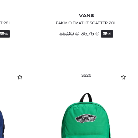
VANS
T 28L
ΣΑΚΙΔΙΟ ΠΛΑΤΗΣ SCATTER 20L
55,00
€
35,75
€
35%
35%
SS26