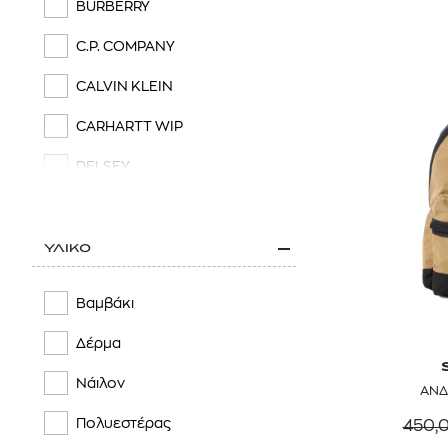
BURBERRY
C.P. COMPANY
CALVIN KLEIN
CARHARTT WIP
DELSEY
EASTPAK
EMPORIO ARMANI
ΥΛΙΚΟ
FJALLRAVEN
Βαμβάκι
FUNKY BUDDHA
Δέρμα
HARMONT & BLAINE
Νάιλον
ΑΝΔ
HERSCHEL
Πολυεστέρας
450,
HUGO