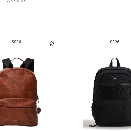
ONE SIZE
SS26
SS26