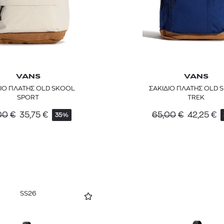
VANS
VANS
ΔΙΟ ΠΛΑΤΗΣ OLD SKOOL
ΣΑΚΙΔΙΟ ΠΛΑΤΗΣ OLD 
SPORT
TREK
00
€
35,75
€
65,00
€
42,25
€
35%
SS26