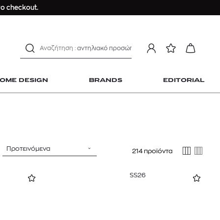
μαγιό
ο checkout.
ανδρικο t-shirt
Dior sauvage
Longchamp Le Pliage
αντηλιακό προσώπου
estee lauder double wear
OME DESIGN
BRANDS
EDITORIAL
kiehl's avocado eye
mcm
sandro
γυναικεία αρώματα
μαγιό
Προτεινόμενα
214 προϊόντα
 Home Design
ανδρικο t-shirt
Dior sauvage
SS26
Longchamp Le Pliage
αντηλιακό προσώπου
estee lauder double wear