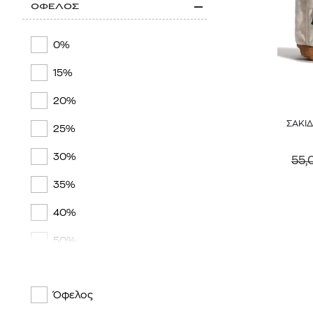
ΟΦΕΛΟΣ
0%
15%
20%
ΣΑΚΙ
25%
30%
55,
35%
40%
50%
Όφελος