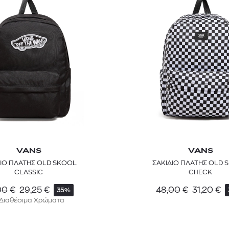
VANS
VANS
ΔΙΟ ΠΛΑΤΗΣ OLD SKOOL
ΣΑΚΙΔΙΟ ΠΛΑΤΗΣ OLD 
CLASSIC
CHECK
00
€
29,25
€
48,00
€
31,20
€
35%
 Διαθέσιμα Χρώματα