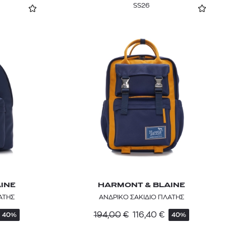
SS26
INE
HARMONT & BLAINE
ΑΤΗΣ
ΑΝΔΡΙΚΟ ΣΑΚΙΔΙΟ ΠΛΑΤΗΣ
194,00
€
116,40
€
40%
40%