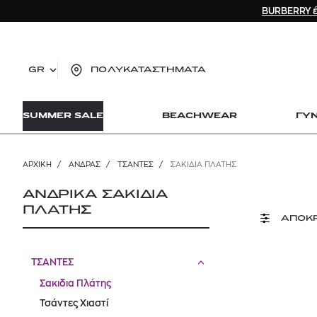
BURBERRY έ
GR
ΠΟΛΥΚΑΤΑΣΤΗΜΑΤΑ
TO
SUMMER SALE
BEACHWEAR
ΓΥ
lo
Zad
lon
ΑΡΧΙΚΉ
/
ΑΝΔΡΑΣ
/
ΤΣΑΝΤΕΣ
/
ΣΑΚΙΔΙΑ ΠΛΆΤΗΣ
Ysl
Dio
ΑΝΔΡΙΚΑ ΣΑΚΙΔΙΑ
ΠΛΑΤΗΣ
ΑΠΟΚ
ΤΣΑΝΤΕΣ
Σακιδια Πλάτης
Τσάντες Χιαστί