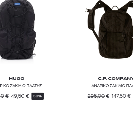
HUGO
C.P. COMPAN
TOM FORD
MIU MIU
MC2 SAINT
ΡΙΚΟ ΣΑΚΙΔΙΟ ΠΛΑΤΗΣ
ΑΝΔΡΙΚΟ ΣΑΚΙΔΙΟ ΠΛ
SOLEIL BLANC PARFUM EAU DE TOILETTE | 50ml
ΓΥΑΛΙΑ ΗΛΙΟΥ A52S/ZVN4I0/52
ΑΝΔΡΙΚΟ ΜΑΓΙ
00
€
49,50
€
295,00
€
147,50
€
50%
421,00
€
120,00
€
102,0
365,00
€
OFFER