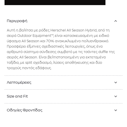
Περιγραφή
Αυτή η βαλίτσα με ρόδες Herschel All Season Hybrid, από τη
σειρά Outdoor Equipment™, είναι κατασκευασμένη με ειδικό
ύφασμα All Season και 70% ανακυκλωμένο πολυανθρακικό.
Προσφέρει έξυπνες σχεδιαστικές λειτουργίες, όπως ένα
αρθρωτό σύστημα σύνδεσης συμβατό με τις τσάντες duffle της
σειράς All Season. Είναι βελτιστοποιημένη για εκτεταμένα
ταξίδια, με split σχεδιασμό, λύσεις αποθήκευσης και δύο
τροχούς παντός εδάφους.
Λεπτομέρειες
Size and Fit
Οδηγίες Φροντίδας