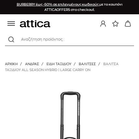
BURBERRY έως -50% σε επιλεγμένους κωδικούς
με το κουπόνι
ATTICAOFFERS στο checkout.
Αναζήτηση προϊόντος :
ΑΡΧΙΚΉ
/
ΑΝΔΡΑΣ
/
ΕΙΔΗ ΤΑΞΙΔΙΟΥ
/
ΒΑΛΊΤΣΕΣ
/
ΒΑΛΙΤΣΑ
ΤΑΞΙΔΙΟΥ ALL SEASON HYBRID | LARGE CARRY ON