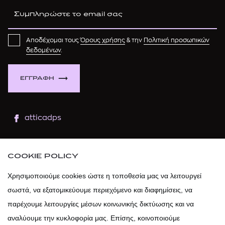
Αποδέχομαι τους
Όρους χρήσης
& την
Πολιτική προσωπικών
δεδομένων
.
ΕΓΓΡΑΦΗ
atticadps
atticaofficial
|
atticabeauty
COOKIE POLICY
atticadps
Χρησιμοποιούμε cookies ώστε η τοποθεσία μας να λειτουργεί
σωστά, να εξατομικεύουμε περιεχόμενο και διαφημίσεις, να
atticadps
παρέχουμε λειτουργίες μέσων κοινωνικής δικτύωσης και να
αναλύουμε την κυκλοφορία μας. Επίσης, κοινοποιούμε