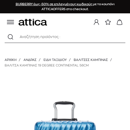
BURBERRY έως -50% σε επιλεγμένους κωδικούς
με το κουπόνι
ATTICAOFFERS στο checkout.
Αναζήτηση προϊόντος :
ΑΡΧΙΚΉ
/
ΑΝΔΡΑΣ
/
ΕΙΔΗ ΤΑΞΙΔΙΟΥ
/
ΒΑΛΊΤΣΕΣ ΚΑΜΠΊΝΑΣ
/
ΒΑΛΙΤΣΑ ΚΑΜΠΙΝΑΣ 19 DEGREE CONTINENTAL 56CM