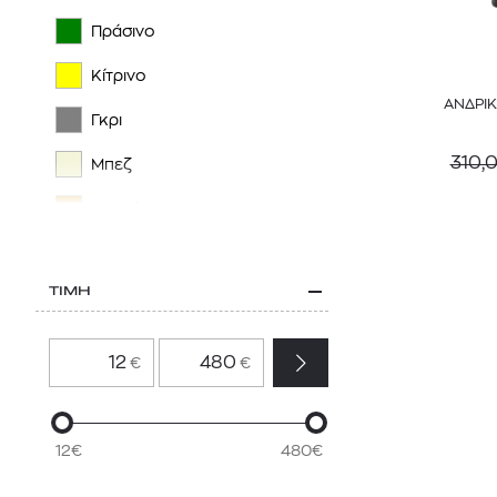
TRAVEL BLUE
Πράσινο
TUMI
Κίτρινο
ΑΝΔΡΙΚΟ 
VANS
Γκρι
310,
Μπεζ
Χρυσό
Πορτοκαλί
ΤΙΜΗ
Πολύχρωμο
Καφέ
€
€
Ασημί
12€
480€