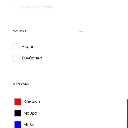
FUNKY BUDDHA
HERSCHEL
LONGCHAMP
ΥΛΙΚΟ
MCM
Δέρμα
NAPAPIJRI
Συνθετικό
PAUL SMITH
PEPE JEANS
ΧΡΩΜΑ
PORSCHE DESIGN
REPLAY
Κόκκινο
SAMSONITE
Μαύρο
TOMMY HILFIGER
Μπλε