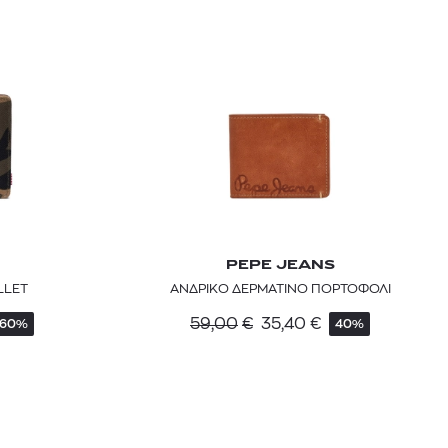
mcm
sandro
PEPE JEANS
 BARTH
DIOR
LLET
ΑΝΔΡΙΚΟ ΔΕΡΜΑΤΙΝΟ ΠΟΡΤΟΦΟΛΙ
Ο ΣΟΡΤΣ
DIOR FOREVER NUDE BRONZE POWDER BRONZER IN NATURAL GLOW OR MATTE FINISH | 04 Warm
59,00
€
35,40
€
60%
40%
0
€
15%
61,84
€
OFFER