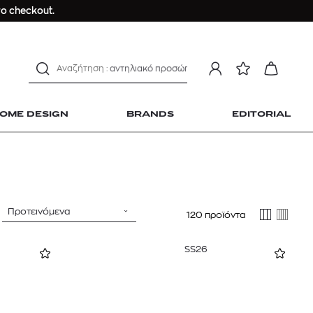
ο checkout.
ανδρικο t-shirt
Dior sauvage
Longchamp Le Pliage
αντηλιακό προσώπου
estee lauder double wear
kiehl's avocado eye
OME DESIGN
BRANDS
EDITORIAL
mcm
sandro
γυναικεία αρώματα
μαγιό
ανδρικο t-shirt
Προτεινόμενα
120 προϊόντα
 Home Design
Dior sauvage
SS26
Longchamp Le Pliage
αντηλιακό προσώπου
estee lauder double wear
kiehl's avocado eye