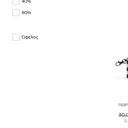
40%
60%
Όφελος
ΠΟΡΤ
30,
2