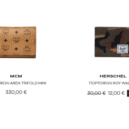
MCM
HERSCHEL
TOM FORD
MIU MIU
MC2 SAINT
ΟΛΙ AREN TRIFOLD MINI
ΠΟΡΤΟΦΟΛΙ ROY WA
SOLEIL BLANC PARFUM EAU DE TOILETTE | 50ml
ΓΥΑΛΙΑ ΗΛΙΟΥ A52S/ZVN4I0/52
ΑΝΔΡΙΚΟ ΜΑΓΙ
330,00
€
30,00
€
12,00
€
421,00
€
120,00
€
102,0
365,00
€
OFFER