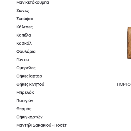
Μανικετόκουμπα
Ζώνες
Σκούφοι
Κάλτσες
Καπέλα
Κασκόλ
Φουλάρια
Γάντια
Ομπρέλες
Θήκες laptop
ΠΟΡΤΟΦ
Θήκες κινητού
Μπρελόκ
Παπιγιόν
Θερμός
Θήκη καρτών
Μαντήλι Σακακιού - Ποσέτ