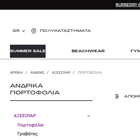
BURBERRY έ
GR
ΠΟΛΥΚΑΤΑΣΤΗΜΑΤΑ
TO
SUMMER SALE
BEACHWEAR
ΓΥ
lo
Zad
lon
ΑΡΧΙΚΉ
/
ΑΝΔΡΑΣ
/
ΑΞΕΣΟΥΑΡ
/
ΠΟΡΤΟΦΌΛΙΑ
Ysl
Dio
ΑΝΔΡΙΚΑ
ΠΟΡΤΟΦΟΛΙΑ
ΑΠΟΚ
ΑΞΕΣΟΥΑΡ
Πορτοφόλια
Γραβάτες