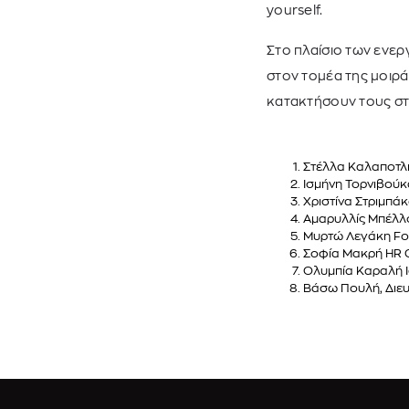
yourself.
Στο πλαίσιο των ενερ
στον τομέα της μοιράζ
κατακτήσουν τους στό
Στέλλα Καλαποτλή
Ισμήνη Τορνιβούκα
Χριστίνα Στριμπάκ
Αμαρυλλίς Μπέλλο
Μυρτώ Λεγάκη Fou
Σοφία Μακρή HR C
Ολυμπία Καραλή Ι
Βάσω Πουλή, Διε