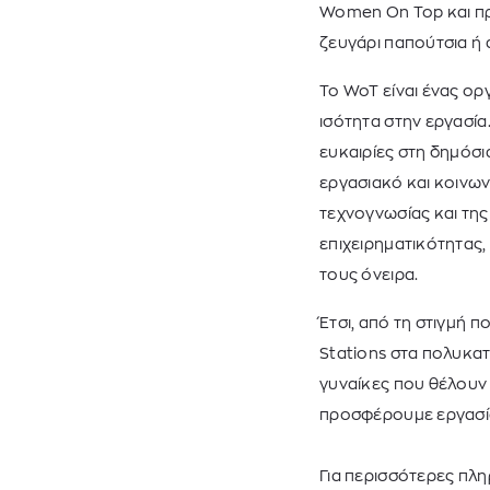
Women On Top και πρ
ζευγάρι παπούτσια ή
Το WoT είναι ένας ορ
ισότητα στην εργασία
ευκαιρίες στη δημόσι
εργασιακό και κοινω
τεχνογνωσίας και τη
επιχειρηματικότητας,
τους όνειρα.
ΑΝ
Έτσι, από τη στιγμή 
Stations στα πολυκα
γυναίκες που θέλουν
προσφέρουμε εργασία
Για περισσότερες πλη