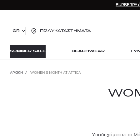
BURBERRY έ
GR
ΠΟΛΥΚΑΤΑΣΤΗΜΑΤΑ
TO
SUMMER SALE
BEACHWEAR
ΓΥ
lo
Zad
lon
ΑΡΧΙΚΉ
/
WOMEN'S MONTH AT ATTICA
Ysl
Dio
WOM
Υποδεχόμαστε το Μάρ