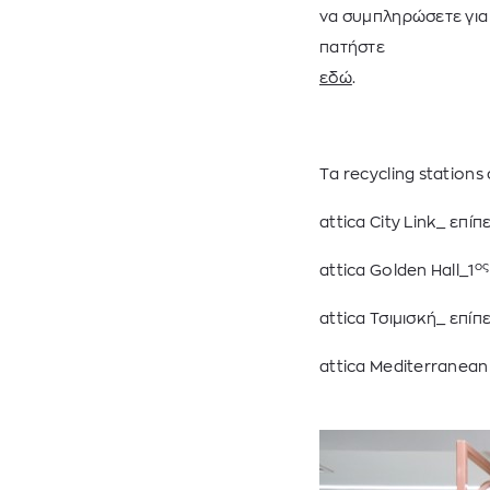
να συμπληρώσετε για
πατήστε
εδώ
.
Tα recycling station
attica City Link_ επίπ
ος
attica Golden Hall_1
attica Τσιμισκή_ επίπ
attica Μediterranean