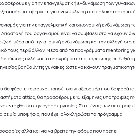
οσφέρουμε για την επαγγελματική ενδυνάμωση των γυναικών 
 αξεσουάρ που φέρνετε για ανακύκλωση στα πολυκαταστήματά 
γανισμός για την επαγγελματική και οικονομική ενδυνάμωση τ
. Αποστολή του οργανισμού είναι να συμβάλει στο να έχουν όλε
α ζωή, μέσα από την ατομική ενδυνάμωση και την αλλαγή στο 
νικό τους περιβάλλον. Μέσα από τα προγράμματα mentoring γι
ς δικτύωσης αλλά και τα προγράμματα επιμόρφωσης σε δεξιότ
 ηγεσίας βοηθούν τις γυναίκες ώστε να κάνουν πραγματικότητ
GANT
GANT
GAN
ΔΡΙΚΟ POLO ΠΟΥΛΟΒΕΡ
ΑΝΔΡΙΚΟ POLO ΠΟΥΛΟΒΕΡ
ΑΝΔΡΙΚΟ POLO 
που θα φέρετε τα ρούχα, παπούτσια κι αξεσουάρ που δε φοράτε 
ταστήματα attica, θα προσφέρουμε 15 εξάμηνες υποτροφίες m
140,00
€
140,00
€
140,00
 να ενταχθούν στην αγορά εργασίας. Στο τέλος των υποτροφι
 σε μία υποψήφια, που έχει ολοκληρώσει το πρόγραμμα.
ροφορίες αλλά και για να βρείτε την φόρμα που πρέπει