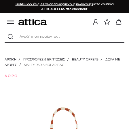
BURBERRY έως -50% σε επιλεγμένους κωδικούς
με το κουπόνι
ATTICAOFFERS στο checkout.
Αναζήτηση προϊόντος :
ΑΡΧΙΚΉ
/
ΠΡΟΣΦΟΡΕΣ & ΕΚΠΤΩΣΕΙΣ
/
BEAUTY OFFERS
/
ΔΩΡΑ ΜΕ
ΑΓΟΡΕΣ
/
SISLEY PARIS SOLAR BAG
ΔΩΡΟ