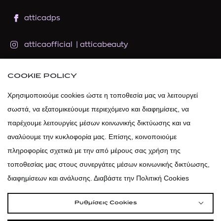
atticadps
atticaofficial
|
atticabeauty
atticadps
COOKIE POLICY
Χρησιμοποιούμε cookies ώστε η τοποθεσία μας να λειτουργεί
atticadps
σωστά, να εξατομικεύουμε περιεχόμενο και διαφημίσεις, να
παρέχουμε λειτουργίες μέσων κοινωνικής δικτύωσης και να
αναλύουμε την κυκλοφορία μας. Επίσης, κοινοποιούμε
πληροφορίες σχετικά με την από μέρους σας χρήση της
τοποθεσίας μας στους συνεργάτες μέσων κοινωνικής δικτύωσης,
διαφημίσεων και ανάλυσης. Διαβάστε την Πολιτική Cookies
Ρυθμίσεις Cookies