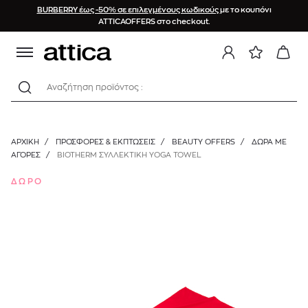
BURBERRY έως -50% σε επιλεγμένους κωδικούς
με το κουπόνι
ATTICAOFFERS στο checkout.
Αναζήτηση προϊόντος :
ΑΡΧΙΚΉ
/
ΠΡΟΣΦΟΡΕΣ & ΕΚΠΤΩΣΕΙΣ
/
BEAUTY OFFERS
/
ΔΩΡΑ ΜΕ
ΑΓΟΡΕΣ
/
BIOTHERM ΣΥΛΛΕΚΤΙΚΗ YOGA TOWEL
ΔΩΡΟ