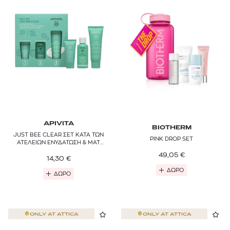
APIVITA
BIOTHERM
JUST BEE CLEAR ΣΕΤ ΚΑΤΑ ΤΩΝ
PINK DROP SET
ΑΤΕΛΕΙΩΝ ΕΝΥΔΑΤΩΣΗ & ΜΑΤ
ΑΠΟΤΕΛΕΣΜΑ
49,05
€
14,30
€
ΔΩΡΟ
ΔΩΡΟ
ONLY AT
ATTICA
ONLY AT
ATTICA