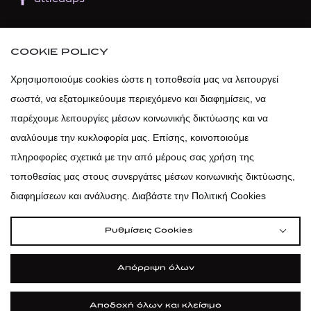
atticaofficial
|
atticabeauty
COOKIE POLICY
atticadps
Χρησιμοποιούμε cookies ώστε η τοποθεσία μας να λειτουργεί
σωστά, να εξατομικεύουμε περιεχόμενο και διαφημίσεις, να
atticadps
παρέχουμε λειτουργίες μέσων κοινωνικής δικτύωσης και να
αναλύουμε την κυκλοφορία μας. Επίσης, κοινοποιούμε
πληροφορίες σχετικά με την από μέρους σας χρήση της
τοποθεσίας μας στους συνεργάτες μέσων κοινωνικής δικτύωσης,
διαφημίσεων και ανάλυσης. Διαβάστε την Πολιτική Cookies
Ρυθμίσεις Cookies
Απόρριψη όλων
Αποδοχή όλων και κλείσιμο
|
|
|
Όροι Χρήσης
Πολιτική Cookies
Κώδικας Δεοντολογίας