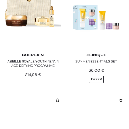
GUERLAIN
JEANEK LUXURY CREAMS
LA MER
LA PRAIRIE
L’ORÉAL PARIS
GUERLAIN
CLINIQUE
ABEILLE ROYALE YOUTH REPAIR
SUMMER ESSENTIALS SET
MZ SKIN
AGE-DEFYING PROGRAMME
36,00
€
214,96
€
NATURA BISSÉ
OFFER
RITUALS
SHISEIDO
SISLEY PARIS
YOUTH LAB.