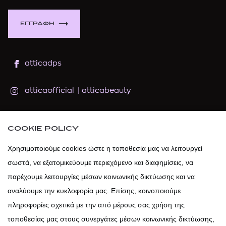
ΕΓΓΡΑΦΗ
atticadps
atticaofficial
|
atticabeauty
atticadps
COOKIE POLICY
atticadps
Χρησιμοποιούμε cookies ώστε η τοποθεσία μας να λειτουργεί
σωστά, να εξατομικεύουμε περιεχόμενο και διαφημίσεις, να
παρέχουμε λειτουργίες μέσων κοινωνικής δικτύωσης και να
αναλύουμε την κυκλοφορία μας. Επίσης, κοινοποιούμε
πληροφορίες σχετικά με την από μέρους σας χρήση της
τοποθεσίας μας στους συνεργάτες μέσων κοινωνικής δικτύωσης,