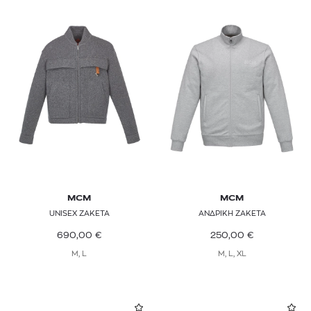
MCM
MCM
UNISEX ΖΑΚΕΤΑ
ΑΝΔΡΙΚΗ ΖΑΚΕΤΑ
690,00
€
250,00
€
M, L
M, L, XL