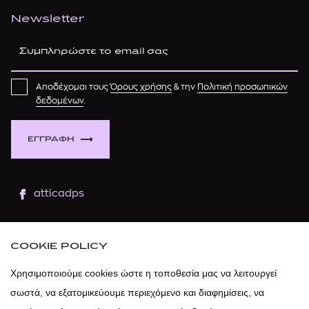
Newsletter
Αποδέχομαι τους
Όρους χρήσης
& την
Πολιτική προσωπικών
δεδομένων
.
ΕΓΓΡΑΦΗ
atticadps
atticaofficial
|
atticabeauty
COOKIE POLICY
atticadps
Χρησιμοποιούμε cookies ώστε η τοποθεσία μας να λειτουργεί
σωστά, να εξατομικεύουμε περιεχόμενο και διαφημίσεις, να
atticadps