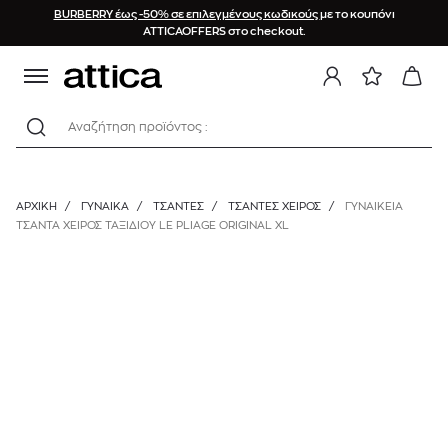
BURBERRY έως -50% σε επιλεγμένους κωδικούς
με το κουπόνι
ATTICAOFFERS στο checkout.
Αναζήτηση προϊόντος :
ΑΡΧΙΚΉ
/
ΓΥΝΑΙΚΑ
/
ΤΣΑΝΤΕΣ
/
ΤΣΆΝΤΕΣ ΧΕΙΡΌΣ
/
ΓΥΝΑΙΚΕΙΑ
ΤΣΑΝΤΑ ΧΕΙΡΟΣ ΤΑΞΙΔΙΟΥ LE PLIAGE ORIGINAL XL