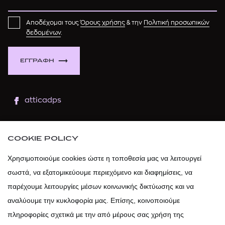
Αποδέχομαι τους
Όρους χρήσης
& την
Πολιτική προσωπικών
δεδομένων
.
ΕΓΓΡΑΦΗ
atticadps
atticaofficial
|
atticabeauty
COOKIE POLICY
atticadps
Χρησιμοποιούμε cookies ώστε η τοποθεσία μας να λειτουργεί
σωστά, να εξατομικεύουμε περιεχόμενο και διαφημίσεις, να
atticadps
παρέχουμε λειτουργίες μέσων κοινωνικής δικτύωσης και να
αναλύουμε την κυκλοφορία μας. Επίσης, κοινοποιούμε
πληροφορίες σχετικά με την από μέρους σας χρήση της