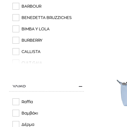
BARBOUR
BENEDETTA BRUZZICHES
BIMBA Y LOLA
BURBERRY
CALLISTA
CULT GAIA
DEMELLIER
DRAGON DIFFUSION
ΥΛΙΚΟ
EASTPAK
Raffia
ELISABETTA FRANCHI
Βαμβάκι
EMPORIO ARMANI
Δέρμα