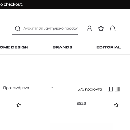
ο checkout.
ανδρικο t-shirt
Dior sauvage
Longchamp Le Pliage
αντηλιακό προσώπου
estee lauder double wear
kiehl's avocado eye
OME DESIGN
BRANDS
EDITORIAL
mcm
sandro
γυναικεία αρώματα
μαγιό
ανδρικο t-shirt
Προτεινόμενα
575 προϊόντα
 Home Design
Dior sauvage
Longchamp Le Pliage
SS26
αντηλιακό προσώπου
estee lauder double wear
kiehl's avocado eye