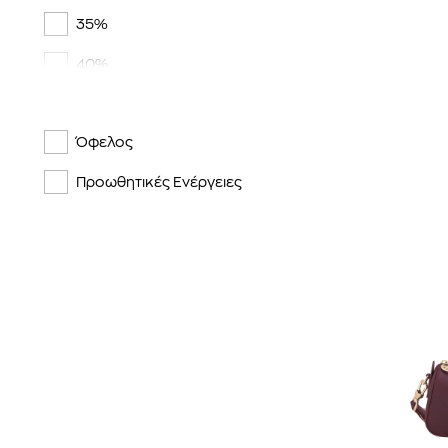
35%
TOMMY HILFIGER
40%
TORY BURCH
50%
TRAVEL BLUE
Όφελος
TUMI
Προωθητικές Ενέργειες
ZADIG & VOLTAIRE
ZEUS + DIONE