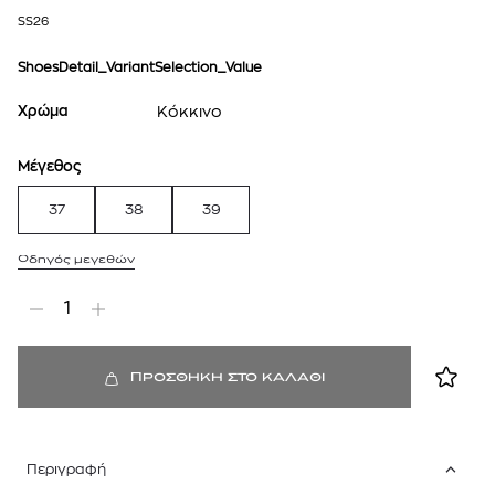
SS26
ShoesDetail_VariantSelection_Value
Χρώμα
Κόκκινο
Μέγεθος
37
38
39
Οδηγός μεγεθών
1
ΠΡΟΣΘΗΚΗ ΣΤΟ ΚΑΛΑΘΙ
Περιγραφή