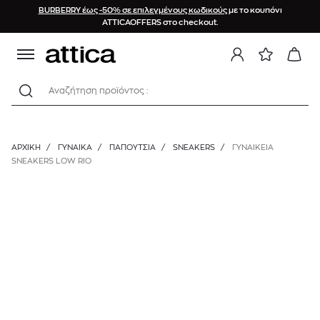
BURBERRY έως -50% σε επιλεγμένους κωδικούς
με το κουπόνι
ATTICAOFFERS στο checkout.
Αναζήτηση προϊόντος :
ΑΡΧΙΚΉ
/
ΓΥΝΑΙΚΑ
/
ΠΑΠΟΥΤΣΙΑ
/
SNEAKERS
/
ΓΥΝΑΙΚΕΙΑ
SNEAKERS LOW RIO