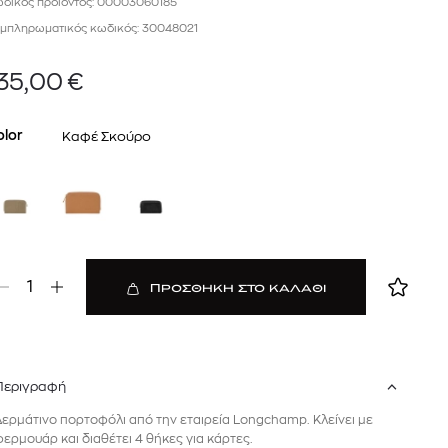
δικός προϊόντος: 00003060185
mcm
μπληρωματικός κωδικός: 30048021
sandro
35,00
€
olor
Καφέ Σκούρο
 BARTH
DIOR
1
ΠΡΟΣΘΗΚΗ ΣΤΟ ΚΑΛΑΘΙ
Ο ΣΟΡΤΣ
DIOR FOREVER NUDE BRONZE POWDER BRONZER IN NATURAL GLOW OR MATTE FINISH | 04 Warm
0
€
15%
61,84
€
OFFER
Περιγραφή
Δερμάτινο πορτοφόλι από την εταιρεία Longchamp. Κλείνει με
φερμουάρ και διαθέτει 4 θήκες για κάρτες.