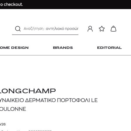
ο checkout.
ανδρικο t-shirt
Dior sauvage
Longchamp Le Pliage
αντηλιακό προσώπου
estee lauder double wear
kiehl's avocado eye
OME DESIGN
BRANDS
EDITORIAL
mcm
sandro
γυναικεία αρώματα
μαγιό
ανδρικο t-shirt
 Home Design
LONGCHAMP
Dior sauvage
ΥΝΑΙΚΕΙΟ ΔΕΡΜΑΤΙΚΟ ΠΟΡΤΟΦΟΛΙ LE
Longchamp Le Pliage
OULONNE
αντηλιακό προσώπου
estee lauder double wear
W26
kiehl's avocado eye