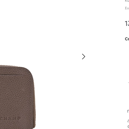
Κω
Συ
1
C
TOM FORD
MIU MIU
MC2 SAINT
SOLEIL BLANC PARFUM EAU DE TOILETTE | 50ml
ΓΥΑΛΙΑ ΗΛΙΟΥ A52S/ZVN4I0/52
ΑΝΔΡΙΚΟ ΜΑΓΙ
421,00
€
120,00
€
102,0
365,00
€
OFFER