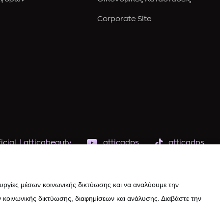
Corporate Site
icial
|
atticabeauty
atticadps
atticadps
ουργίες μέσων κοινωνικής δικτύωσης και να αναλύουμε την
 κοινωνικής δικτύωσης, διαφημίσεων και ανάλυσης. Διαβάστε την