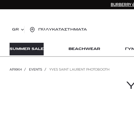
BURBERRY έ
GR
ΠΟΛΥΚΑΤΑΣΤΗΜΑΤΑ
TO
SUMMER SALE
BEACHWEAR
ΓΥ
lo
Zad
lon
ΑΡΧΙΚΉ
/
EVENTS
/
YVES SAINT LAURENT PHOTOBOOTH
Ysl
Dio