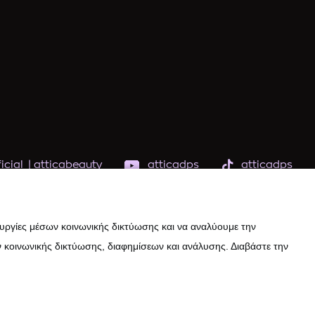
icial
|
atticabeauty
atticadps
atticadps
ουργίες μέσων κοινωνικής δικτύωσης και να αναλύουμε την
 κοινωνικής δικτύωσης, διαφημίσεων και ανάλυσης. Διαβάστε την