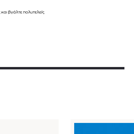
ς και βγάλτε πολυτελείς
 BARTH
DIOR
Ο ΣΟΡΤΣ
DIOR FOREVER NUDE BRONZE POWDER BRONZER IN NATURAL GLOW OR MATTE FINISH | 04 Warm
0
€
15%
61,84
€
OFFER