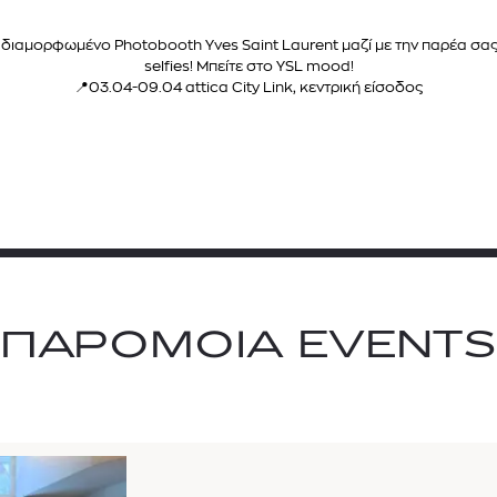
κά διαμορφωμένο
Photobooth Yves Saint Laurent
μαζί με την παρέα σα
selfies!
Μπείτε στο YSL mood!
📍03.04-09.04 attica City Link, κεντρική είσοδος
TOM FORD
MIU MIU
MC2 SAINT
SOLEIL BLANC PARFUM EAU DE TOILETTE | 50ml
ΓΥΑΛΙΑ ΗΛΙΟΥ A52S/ZVN4I0/52
ΑΝΔΡΙΚΟ ΜΑΓΙ
ΠΑΡΟΜΟΙΑ EVENTS
421,00
€
120,00
€
102,0
365,00
€
OFFER