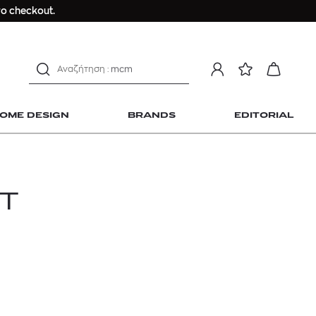
αντηλιακό προσώπου
ο checkout.
estee lauder double wear
kiehl's avocado eye
mcm
sandro
γυναικεία αρώματα
OME DESIGN
BRANDS
EDITORIAL
μαγιό
ανδρικο t-shirt
Dior sauvage
Longchamp Le Pliage
T
αντηλιακό προσώπου
 Home Design
estee lauder double wear
kiehl's avocado eye
mcm
sandro