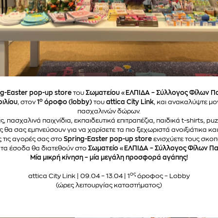
ng
-
Easter
pop
-
up
store
του
Σωματείου «ΕΛΠΙΔΑ – Σύλλογος Φίλων Πα
ο
ριλίου
, στον
1
όροφο (
lobby
)
του
attica
City
Link
, και ανακαλύψτε μο
πασχαλινών δώρων.
πασχαλινά παιχνίδια, εκπαιδευτικά επιτραπέζια, παιδικά t-shirts, pu
 θα σας εμπνεύσουν για να χαρίσετε τα πιο ξεχωριστά ανοιξιάτικα κ
τις αγορές σας στο
Spring
-
Easter
pop
-
up
store
ενισχύετε τους σκοπ
 τα έσοδα θα διατεθούν στο
Σωματείο «ΕΛΠΙΔΑ – Σύλλογος Φίλων Πα
Μία μικρή κίνηση – μία μεγάλη προσφορά αγάπης!
ος
attica City Link | 09.04 – 13.04 | 1
όροφος – Lobby
(ώρες λειτουργίας καταστήματος)