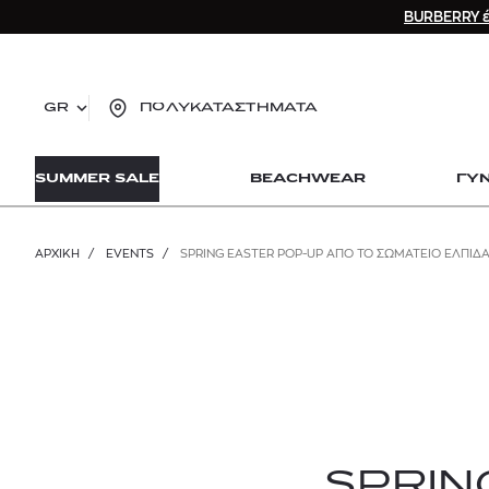
BURBERRY έ
GR
ΠΟΛΥΚΑΤΑΣΤΗΜΑΤΑ
TO
SUMMER SALE
BEACHWEAR
ΓΥ
lo
Zad
lon
ΑΡΧΙΚΉ
/
EVENTS
/
SPRING EASTER POP-UP ΑΠΟ ΤΟ ΣΩΜΑΤΕΙΟ ΕΛΠΙΔ
Ysl
Dio
SPRIN