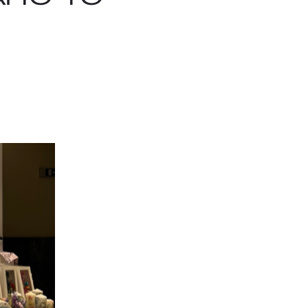
 BARTH
DIOR
Ο ΣΟΡΤΣ
DIOR FOREVER NUDE BRONZE POWDER BRONZER IN NATURAL GLOW OR MATTE FINISH | 04 Warm
0
€
15%
61,84
€
OFFER