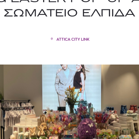
ΣΩΜΑΤΕΙΟ ΕΛΠΙΔΑ
ATTICA CITY LINK
TOM FORD
MIU MIU
MC2 SAINT
SOLEIL BLANC PARFUM EAU DE TOILETTE | 50ml
ΓΥΑΛΙΑ ΗΛΙΟΥ A52S/ZVN4I0/52
ΑΝΔΡΙΚΟ ΜΑΓΙ
421,00
€
120,00
€
102,0
365,00
€
OFFER