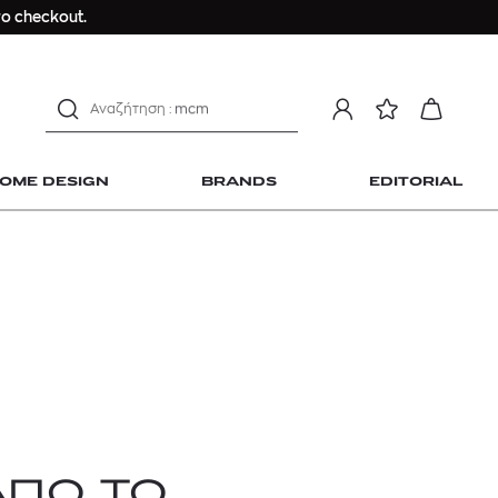
Longchamp Le Pliage
ο checkout.
αντηλιακό προσώπου
estee lauder double wear
kiehl's avocado eye
mcm
sandro
OME DESIGN
BRANDS
EDITORIAL
γυναικεία αρώματα
μαγιό
ανδρικο t-shirt
Dior sauvage
Longchamp Le Pliage
 Home Design
αντηλιακό προσώπου
estee lauder double wear
kiehl's avocado eye
mcm
sandro
ΑΠΟ ΤΟ