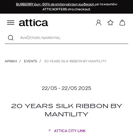
BURBERRY έως -50% σε επιλεγμένους κωδικούς
με το κουπόνι
ATTICAOFFERS στο checkout.
Αναζήτηση προϊόντος :
ΑΡΧΙΚΉ
/
EVENTS
/
20 YEARS SILK RIBBON BY MANTILITY
22/05 - 22/05 2025
20 YEARS SILK RIBBON BY
MANTILITY
ATTICA CITY LINK