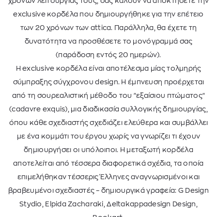
χρόνων λειτουργίας τους, σας καλούν να αποκτήσετε την
exclusive κορδέλα που δημιουργήθηκε για την επέτειο
των 20 χρόνων των attica. Παράλληλα, θα έχετε τη
δυνατότητα να προσθέσετε το μονόγραμμά σας
(παράδοση εντός 20 ημερών).
Η exclusive κορδέλα είναι αποτέλεσμα μίας τολμηρής
σύμπραξης σύγχρονου design. Η έμπνευση προέρχεται
από τη σουρεαλιστική μέθοδο του "εξαίσιου πτώματος"
(cadavre exquis), μια διαδικασία συλλογικής δημιουργίας,
όπου κάθε σχεδιαστής σχεδιάζει ελεύθερα και συμβάλλει
με ένα κομμάτι του έργου χωρίς να γνωρίζει τι έχουν
δημιουργήσει οι υπόλοιποι. Η μεταξωτή κορδέλα
αποτελείται από τέσσερα διαφορετικά σχέδια, τα οποία
επιμελήθηκαν τέσσερις Έλληνες αναγνωρισμένοι και
βραβευμένοι σχεδιαστές – δημιουργικά γραφεία: G Design
Stydio, Elpida Zacharaki, Δeltakappadesign Design,