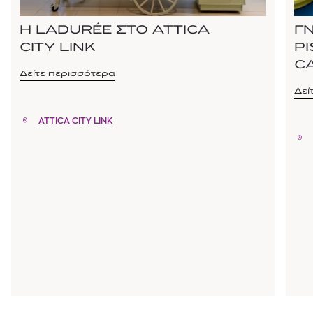
Η LADURÉE ΣΤΟ ATTICA
Γ
CITY LINK
P
C
Δείτε περισσότερα
Δεί
ATTICA CITY LINK