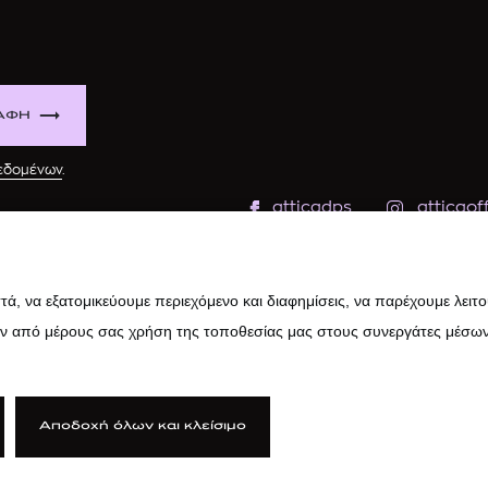
ΑΦΗ
δεδομένων
.
atticadps
atticaoff
ά, να εξατομικεύουμε περιεχόμενο και διαφημίσεις, να παρέχουμε λειτ
ην από μέρους σας χρήση της τοποθεσίας μας στους συνεργάτες μέσων
Αποδοχή όλων και κλείσιμο
ιτική Cookies
|
Κώδικας Δεοντολογίας
|
Προστασία Προσωπικών Δ