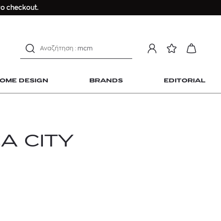
Longchamp Le Pliage
ο checkout.
αντηλιακό προσώπου
estee lauder double wear
kiehl's avocado eye
mcm
sandro
OME DESIGN
BRANDS
EDITORIAL
γυναικεία αρώματα
μαγιό
ανδρικο t-shirt
Dior sauvage
A CITY
Longchamp Le Pliage
 Home Design
αντηλιακό προσώπου
estee lauder double wear
kiehl's avocado eye
mcm
sandro