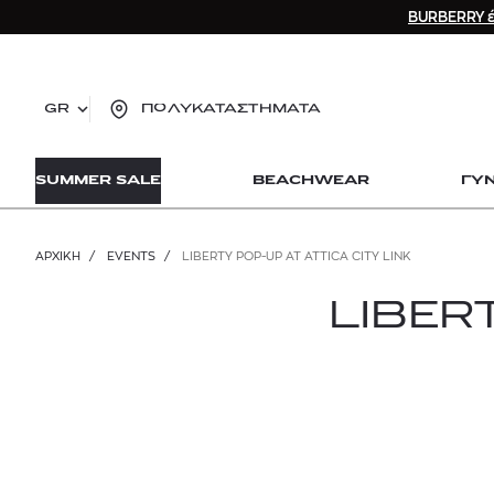
BURBERRY έ
GR
ΠΟΛΥΚΑΤΑΣΤΗΜΑΤΑ
TO
SUMMER SALE
BEACHWEAR
ΓΥ
lo
Zad
lon
ΑΡΧΙΚΉ
/
EVENTS
/
LIBERTY POP-UP AT ATTICA CITY LINK
Ysl
Dio
LIBER