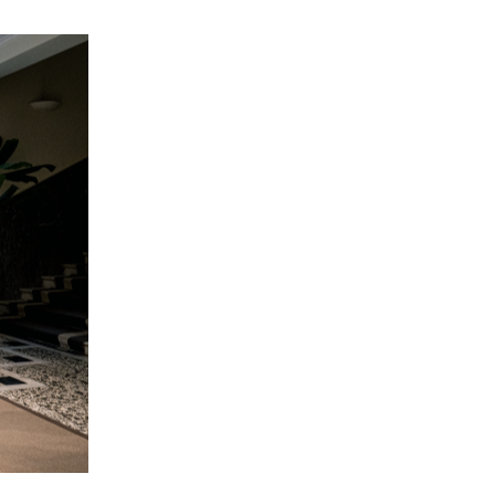
 BARTH
DIOR
Ο ΣΟΡΤΣ
DIOR FOREVER NUDE BRONZE POWDER BRONZER IN NATURAL GLOW OR MATTE FINISH | 04 Warm
0
€
15%
61,84
€
OFFER