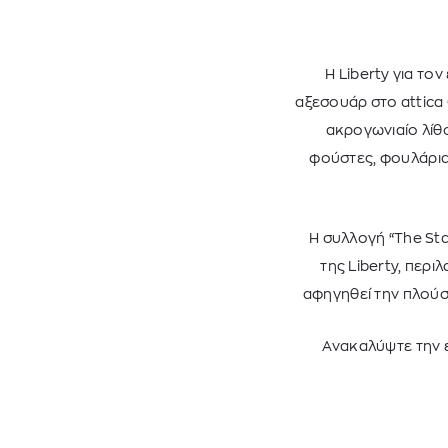
Η Liberty για το
αξεσουάρ στο attica
ακρογωνιαίο λίθ
φούστες, φουλάρια
Η συλλογή “The Sta
της Liberty, περ
αφηγηθεί την πλούσι
Ανακαλύψτε την ε