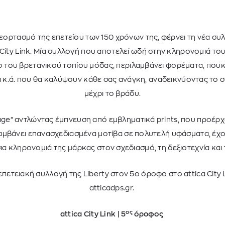
ν εορτασμό της επετείου των 150 χρόνων της, φέρνει τη νέα σ
 City Link. Μία συλλογή που αποτελεί ωδή στην κληρονομιά το
ο του βρετανικού τοπίου μόδας, περιλαμβάνει φορέματα, πουκ
 κ.ά. που θα καλύψουν κάθε σας ανάγκη, αναδεικνύοντας το στ
μέχρι το βράδυ.
ge” αντλώντας έμπνευση από εμβληματικά prints, που προέρχ
ιλαμβάνει επανασχεδιασμένα μοτίβα σε πολυτελή υφάσματα, έχ
α κληρονομιά της μάρκας στον σχεδιασμό, τη δεξιοτεχνία και
πετειακή συλλογή της Liberty στον 5ο όροφο στο attica City 
atticadps.gr.
ος
attica City Link | 5
όροφος