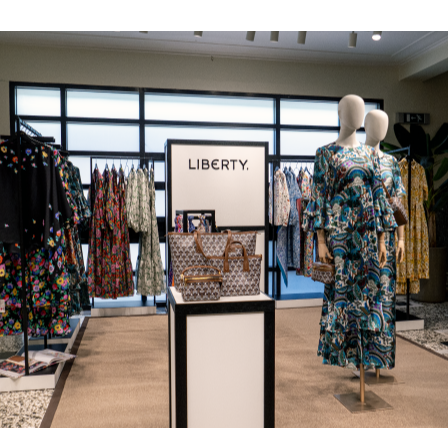
TOM FORD
MIU MIU
MC2 SAINT
SOLEIL BLANC PARFUM EAU DE TOILETTE | 50ml
ΓΥΑΛΙΑ ΗΛΙΟΥ A52S/ZVN4I0/52
ΑΝΔΡΙΚΟ ΜΑΓΙ
421,00
€
120,00
€
102,0
365,00
€
OFFER