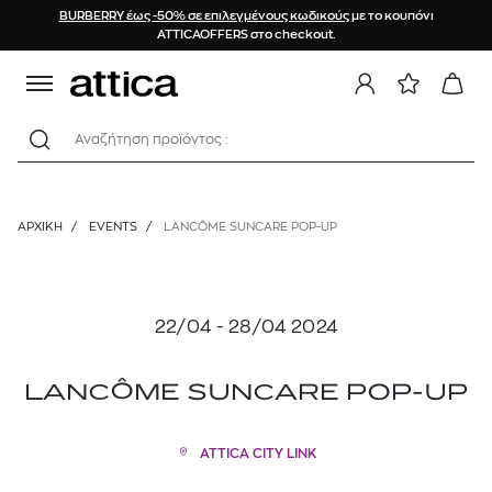
BURBERRY έως -50% σε επιλεγμένους κωδικούς
με το κουπόνι
ATTICAOFFERS στο checkout.
Αναζήτηση προϊόντος :
ΑΡΧΙΚΉ
/
EVENTS
/
LANCÔME SUNCARE POP-UP
22/04 - 28/04 2024
LANCÔME SUNCARE POP-UP
ATTICA CITY LINK