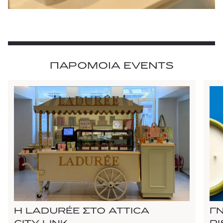
ΠΑΡΟΜΟΙΑ EVENTS
Η LADURÉE ΣΤΟ ATTICA
Γ