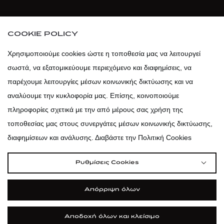
atticaofficial
|
atticabeauty
COOKIE POLICY
atticadps
Χρησιμοποιούμε cookies ώστε η τοποθεσία μας να λειτουργεί
σωστά, να εξατομικεύουμε περιεχόμενο και διαφημίσεις, να
atticadps
παρέχουμε λειτουργίες μέσων κοινωνικής δικτύωσης και να
αναλύουμε την κυκλοφορία μας. Επίσης, κοινοποιούμε
πληροφορίες σχετικά με την από μέρους σας χρήση της
τοποθεσίας μας στους συνεργάτες μέσων κοινωνικής δικτύωσης,
διαφημίσεων και ανάλυσης. Διαβάστε την Πολιτική Cookies
Ρυθμίσεις Cookies
Απόρριψη όλων
Αποδοχή όλων και κλείσιμο
|
|
|
Όροι Χρήσης
Πολιτική Cookies
Κώδικας Δεοντολογίας