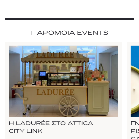
ΠΑΡΟΜΟΙΑ EVENTS
Η LADURÉE ΣΤΟ ATTICA
Γ
CITY LINK
P