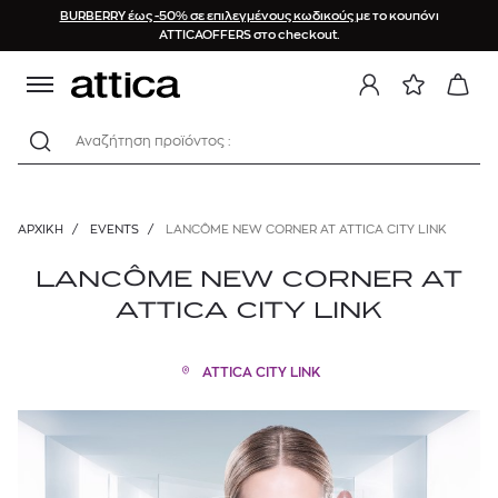
BURBERRY έως -50% σε επιλεγμένους κωδικούς
με το κουπόνι
ATTICAOFFERS στο checkout.
Αναζήτηση προϊόντος :
ΑΡΧΙΚΉ
/
EVENTS
/
LANCÔME NEW CORNER AT ATTICA CITY LINK
LANCÔME NEW CORNER AT
ATTICA CITY LINK
ATTICA CITY LINK