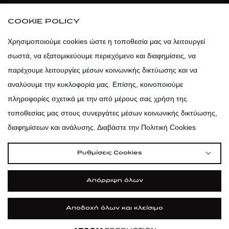
atticaofficial
|
atticabeauty
COOKIE POLICY
atticadps
Χρησιμοποιούμε cookies ώστε η τοποθεσία μας να λειτουργεί
σωστά, να εξατομικεύουμε περιεχόμενο και διαφημίσεις, να
atticadps
παρέχουμε λειτουργίες μέσων κοινωνικής δικτύωσης και να
αναλύουμε την κυκλοφορία μας. Επίσης, κοινοποιούμε
πληροφορίες σχετικά με την από μέρους σας χρήση της
τοποθεσίας μας στους συνεργάτες μέσων κοινωνικής δικτύωσης,
διαφημίσεων και ανάλυσης. Διαβάστε την Πολιτική Cookies
Ρυθμίσεις Cookies
Απόρριψη όλων
Αποδοχή όλων και κλείσιμο
|
|
|
Όροι Χρήσης
Πολιτική Cookies
Κώδικας Δεοντολογίας
Προστασία Προσωπικών Δεδομένων