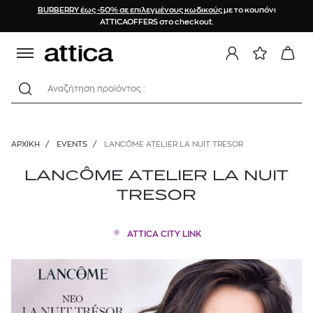
BURBERRY έως -50% σε επιλεγμένους κωδικούς
με το κουπόνι
ATTICAOFFERS στο checkout.
Αναζήτηση προϊόντος :
ΑΡΧΙΚΉ
/
EVENTS
/
LANCÔME ATELIER LA NUIT TRESOR
LANCÔME ATELIER LA NUIT
TRESOR
ATTICA CITY LINK