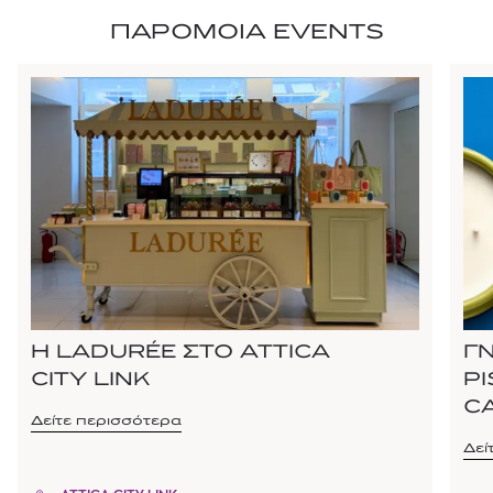
ΠΑΡΟΜΟΙΑ EVENTS
Η LADURÉE ΣΤΟ ATTICA
Γ
CITY LINK
P
C
Δείτε περισσότερα
Δεί