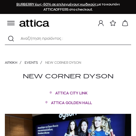
BURBERRY έως -50% σε επιλεγμένους κωδικούς
με το κουπόνι
ATTICAOFFERS στο checkout.
Αναζήτηση προϊόντος :
ΑΡΧΙΚΉ
/
EVENTS
/
NEW CORNER DYSON
NEW CORNER DYSON
ATTICA CITY LINK
ATTICA GOLDEN HALL