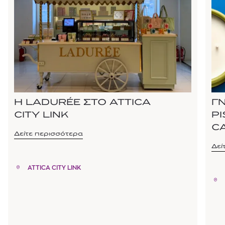
Η LADURÉE ΣΤΟ ATTICA
Γ
CITY LINK
P
C
Δείτε περισσότερα
Δεί
ATTICA CITY LINK