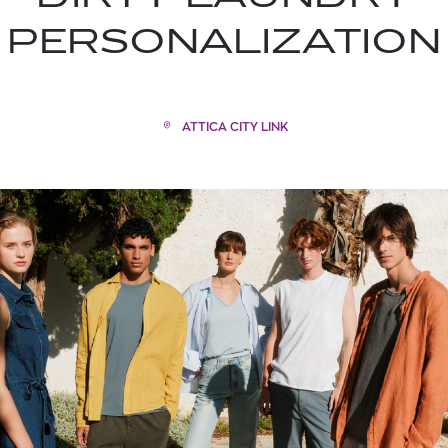
PERSONALIZATION
ATTICA CITY LINK
TOM FORD
MIU MIU
MC2 SAINT
SOLEIL BLANC PARFUM EAU DE TOILETTE | 50ml
ΓΥΑΛΙΑ ΗΛΙΟΥ A52S/ZVN4I0/52
ΑΝΔΡΙΚΟ ΜΑΓΙ
421,00
€
120,00
€
102,0
365,00
€
OFFER