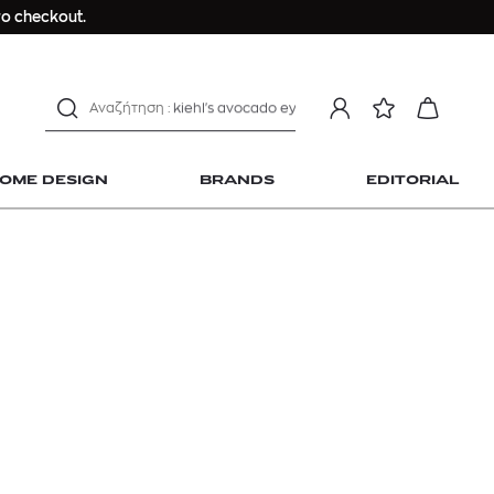
Longchamp Le Pliage
ο checkout.
αντηλιακό προσώπου
estee lauder double wear
kiehl's avocado eye
mcm
sandro
OME DESIGN
BRANDS
EDITORIAL
γυναικεία αρώματα
μαγιό
ανδρικο t-shirt
Dior sauvage
Longchamp Le Pliage
 Home Design
αντηλιακό προσώπου
estee lauder double wear
kiehl's avocado eye
mcm
sandro