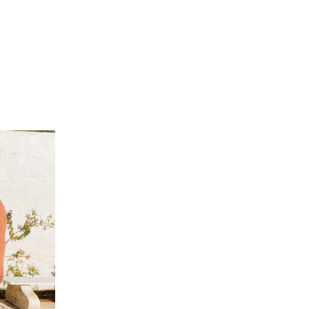
 BARTH
DIOR
Ο ΣΟΡΤΣ
DIOR FOREVER NUDE BRONZE POWDER BRONZER IN NATURAL GLOW OR MATTE FINISH | 04 Warm
0
€
15%
61,84
€
OFFER