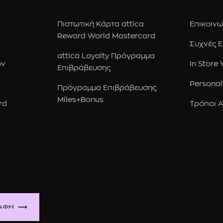
Πιστωτική Κάρτα attica
Επικοινω
Reward World Mastercard
Συχνές 
attica Loyalty Πρόγραμμα
ών
In Store
Επιβράβευσης
Personal
Πρόγραμμα Επιβράβευσης
Miles+Bonus
rd
Τρόποι 
ΑΦΗ