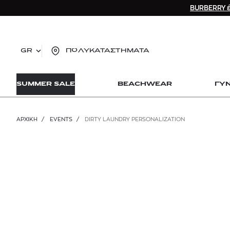
BURBERRY έ
GR
ΠΟΛΥΚΑΤΑΣΤΗΜΑΤΑ
TO
SUMMER SALE
BEACHWEAR
ΓΥ
lo
Zad
lon
ΑΡΧΙΚΉ
/
EVENTS
/
DIRTY LAUNDRY PERSONALIZATION
Ysl
Dio