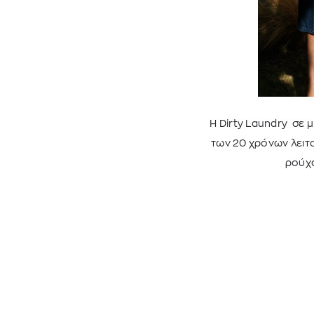
Η Dirty Laundry σε 
των 20 χρόνων λειτ
ρούχα